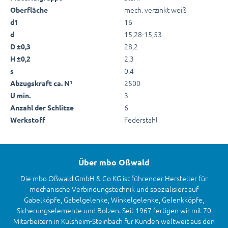
mech. verzinkt weiß
Oberfläche
16
d1
15,28-15,53
d
28,2
D ±0,3
2,3
H ±0,2
0,4
s
2500
Abzugskraft ca. N¹
3
U min.
6
Anzahl der Schlitze
Federstahl
Werkstoff
Über mbo Oßwald
Die mbo Oßwald GmbH & Co KG ist führender Hersteller für
mechanische Verbindungstechnik und spezialisiert auf
Gabelköpfe, Gabelgelenke, Winkelgelenke, Gelenkköpfe,
Sicherungselemente und Bolzen. Seit 1967 fertigen wir mit 70
Mitarbeitern in Külsheim-Steinbach für Kunden weltweit aus den