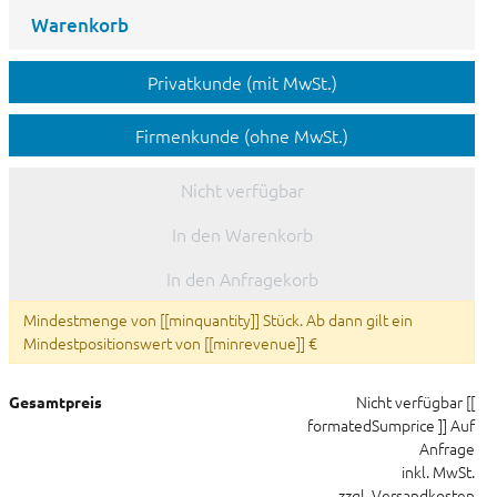
Warenkorb
Privatkunde (mit MwSt.)
Firmenkunde (ohne MwSt.)
Nicht verfügbar
In den Warenkorb
In den Anfragekorb
Mindestmenge von [[minquantity]] Stück. Ab dann gilt ein
Mindestpositionswert von [[minrevenue]] €
Nicht verfügbar
[[
Gesamtpreis
formatedSumprice ]]
Auf
Anfrage
inkl. MwSt.
zzgl. Versandkosten