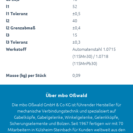
52
l1
±0,5
l1 Toleranz
40
l2
±0,4
l2 Grenzabmaß
15
l3
±0,3
l3 Toleranz
Automatenstahl 1.0715
Werkstoff
(11SMn30) / 1.0718
(11SMnPb30)
0,09
Masse (kg) per Stück
Über mbo Oßwald
Die mbo Oßwald GmbH & Co KG ist führender Hersteller für
mechanische Verbindungstechnik und spezialisiert auf
Gabelköpfe, Gabelgelenke, Winkelgelenke, Gelenkköpfe,
Sicherungselemente und Bolzen. Seit 1967 fertigen wir mit 70
Mitarbeitern in Külsheim-Steinbach für Kunden weltweit aus den