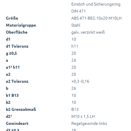
Einstich und Sicherungsring
DIN 471
ABS 471-BEG 10x20 M10LH
Größe
Stahl
Materialgruppe
galv. verzinkt weiß
Oberfläche
10
d1
h11
d1 Toleranz
20
g ±0,5
24
a
20
a1² h11
20
a2
+0,3 -0,16
a2 Toleranz
26
b
10
b1 B13
10
b2
B13
b2 Grenzabmaß
M10 x 1,5 LH
d2¹
Regelgewinde links
Gewindeart
18
d3 ±0,3