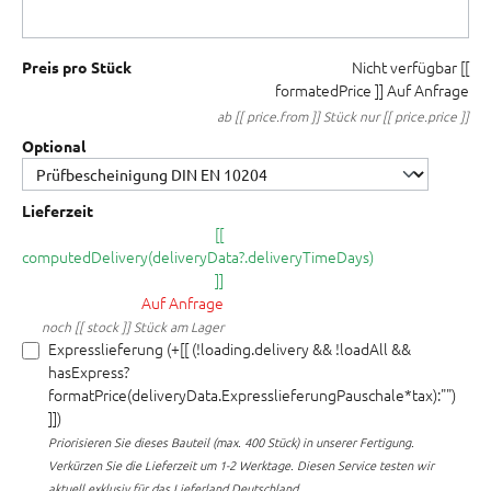
Nicht verfügbar
[[
Preis pro Stück
formatedPrice ]]
Auf Anfrage
ab [[ price.from ]] Stück nur [[ price.price ]]
Optional
Lieferzeit
[[
computedDelivery(deliveryData?.deliveryTimeDays)
]]
Auf Anfrage
noch [[ stock ]] Stück am Lager
Expresslieferung (+[[ (!loading.delivery && !loadAll &&
hasExpress?
formatPrice(deliveryData.ExpresslieferungPauschale*tax):"")
]])
Priorisieren Sie dieses Bauteil (max. 400 Stück) in unserer Fertigung.
Verkürzen Sie die Lieferzeit um 1-2 Werktage. Diesen Service testen wir
aktuell exklusiv für das Lieferland Deutschland.