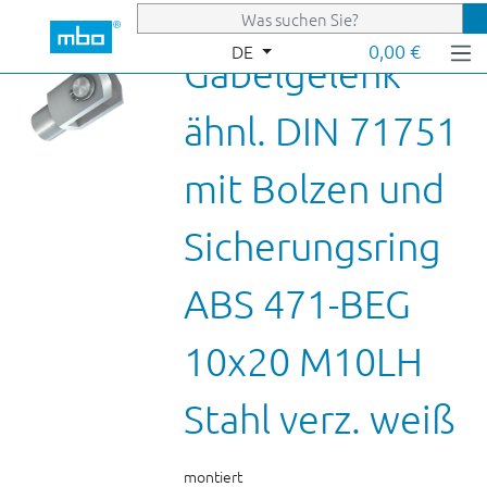
Zum Hauptinhalt springen
0,00 €
DE
Gabelgelenk
ähnl. DIN 71751
mit Bolzen und
Sicherungsring
ABS 471-BEG
10x20 M10LH
Stahl verz. weiß
montiert