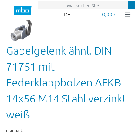
Zum Hauptinhalt springen
0,00 €
DE
Gabelgelenk ähnl. DIN
71751 mit
Federklappbolzen AFKB
14x56 M14 Stahl verzinkt
weiß
montiert