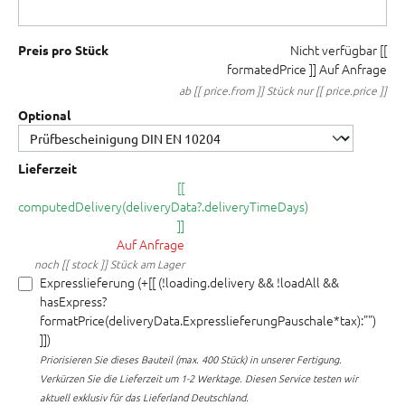
Nicht verfügbar
[[
Preis pro Stück
formatedPrice ]]
Auf Anfrage
ab [[ price.from ]] Stück nur [[ price.price ]]
Optional
Lieferzeit
[[
computedDelivery(deliveryData?.deliveryTimeDays)
]]
Auf Anfrage
noch [[ stock ]] Stück am Lager
Expresslieferung (+[[ (!loading.delivery && !loadAll &&
hasExpress?
formatPrice(deliveryData.ExpresslieferungPauschale*tax):"")
]])
Priorisieren Sie dieses Bauteil (max. 400 Stück) in unserer Fertigung.
Verkürzen Sie die Lieferzeit um 1-2 Werktage. Diesen Service testen wir
aktuell exklusiv für das Lieferland Deutschland.