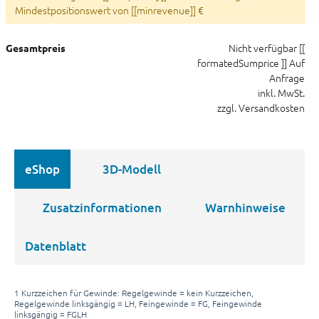
Mindestpositionswert von [[minrevenue]] €
Nicht verfügbar
[[
Gesamtpreis
formatedSumprice ]]
Auf
Anfrage
inkl. MwSt.
zzgl. Versandkosten
eShop
3D-Modell
Zusatzinformationen
Warnhinweise
Datenblatt
1 Kurzzeichen für Gewinde: Regelgewinde = kein Kurzzeichen,
Regelgewinde linksgängig = LH, Feingewinde = FG, Feingewinde
linksgängig = FGLH