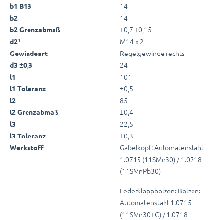
14
b1 B13
14
b2
+0,7 +0,15
b2 Grenzabmaß
M14 x 2
d2¹
Regelgewinde rechts
Gewindeart
24
d3 ±0,3
101
l1
±0,5
l1 Toleranz
85
l2
±0,4
l2 Grenzabmaß
22,5
l3
±0,3
l3 Toleranz
Gabelkopf: Automatenstahl
Werkstoff
1.0715 (11SMn30) / 1.0718
(11SMnPb30)
Federklappbolzen: Bolzen:
Automatenstahl 1.0715
(11SMn30+C) / 1.0718