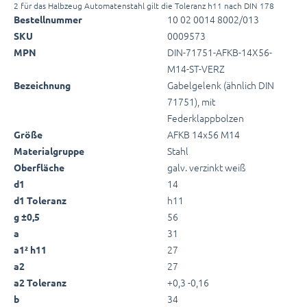
2 für das Halbzeug Automatenstahl gilt die Toleranz h11 nach DIN 178
10 02 0014 8002/013
Bestellnummer
0009573
SKU
DIN-71751-AFKB-14X56-
MPN
M14-ST-VERZ
Gabelgelenk (ähnlich DIN
Bezeichnung
71751), mit
Federklappbolzen
AFKB 14x56 M14
Größe
Stahl
Materialgruppe
galv. verzinkt weiß
Oberfläche
14
d1
h11
d1 Toleranz
56
g ±0,5
31
a
27
a1² h11
27
a2
+0,3 -0,16
a2 Toleranz
34
b