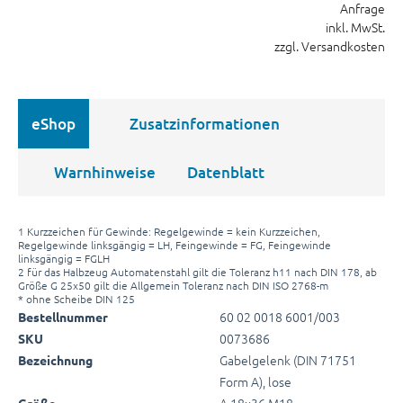
Anfrage
inkl. MwSt.
zzgl. Versandkosten
eShop
Zusatzinformationen
Warnhinweise
Datenblatt
1 Kurzzeichen für Gewinde: Regelgewinde = kein Kurzzeichen,
Regelgewinde linksgängig = LH, Feingewinde = FG, Feingewinde
linksgängig = FGLH
2 für das Halbzeug Automatenstahl gilt die Toleranz h11 nach DIN 178, ab
Größe G 25x50 gilt die Allgemein Toleranz nach DIN ISO 2768-m
* ohne Scheibe DIN 125
60 02 0018 6001/003
Bestellnummer
0073686
SKU
Gabelgelenk (DIN 71751
Bezeichnung
Form A), lose
A 18x36 M18
Größe