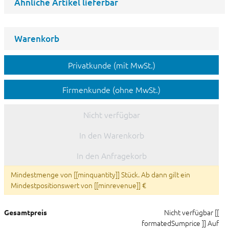
Ähnliche Artikel lieferbar
Warenkorb
Privatkunde (mit MwSt.)
Firmenkunde (ohne MwSt.)
Nicht verfügbar
In den Warenkorb
In den Anfragekorb
Mindestmenge von [[minquantity]] Stück. Ab dann gilt ein
Mindestpositionswert von [[minrevenue]] €
Nicht verfügbar
[[
Gesamtpreis
formatedSumprice ]]
Auf