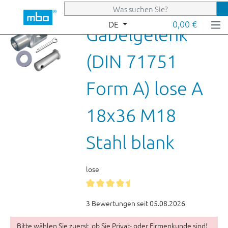
Zum Hauptinhalt springen
0,00 €
DE
Gabelgelenk
(DIN 71751
Form A) lose A
18x36 M18
Stahl blank
lose
3 Bewertungen seit 05.08.2026
Bitte wählen Sie zuerst, ob Sie Privat- oder Firmenkunde sind!