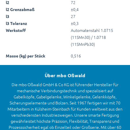
72
l2
±0,4
l2 Grenzabmaß
27
l3
±0,3
l3 Toleranz
Automatenstahl 1.0715
Werkstoff
(11SMn30) / 1.0718
(11SMnPb30)
0,516
Masse (kg) per Stück
Über mbo Oßwald
Die mbo Oßwald GmbH & Co KG ist führender Hersteller für
mechanische Verbindungstechnik und spezialisiert auf
Gabelköpfe, Gabelgelenke, Winkelgelenke, Gelenkköpfe,
Sicherungselemente und Bolzen. Seit 1967 fertigen wir mit 70
Mitarbeitern in Külsheim-Steinbach für Kunden weltweit aus den
verschiedensten Industriezweigen. Unsere smarte Fertigung
gewährleistet höchste Präzision, Flexibilität, Transparenz und
Prozesssicherheit egal ob Einzelteil oder Großserie. Mit über 60