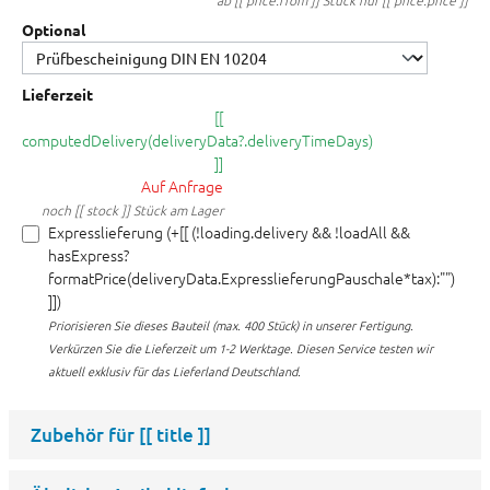
ab [[ price.from ]] Stück nur [[ price.price ]]
Optional
Lieferzeit
[[
computedDelivery(deliveryData?.deliveryTimeDays)
]]
Auf Anfrage
noch [[ stock ]] Stück am Lager
Expresslieferung (+[[ (!loading.delivery && !loadAll &&
hasExpress?
formatPrice(deliveryData.ExpresslieferungPauschale*tax):"")
]])
Priorisieren Sie dieses Bauteil (max. 400 Stück) in unserer Fertigung.
Verkürzen Sie die Lieferzeit um 1-2 Werktage. Diesen Service testen wir
aktuell exklusiv für das Lieferland Deutschland.
Zubehör für
[[ title ]]