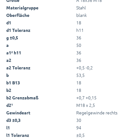
Stahl
Materialgruppe
blank
Oberfläche
18
d1
h11
d1 Toleranz
36
g ±0,5
50
a
36
a1² h11
36
a2
+0,5 -0,2
a2 Toleranz
53,5
b
18
b1 B13
18
b2
+0,7 +0,15
b2 Grenzabmaß
M18 x 2,5
d2¹
Regelgewinde rechts
Gewindeart
30
d3 ±0,3
94
l1
±0,5
l1 Toleranz