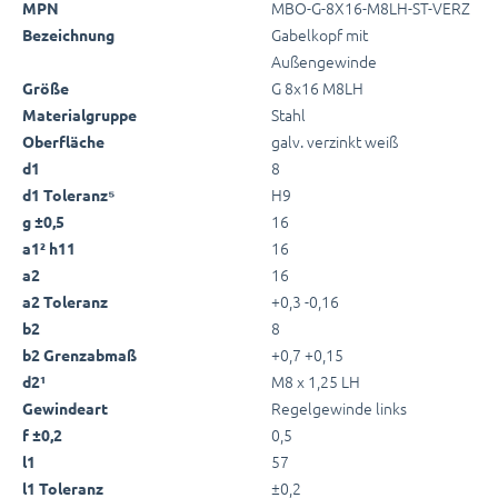
MBO-G-8X16-M8LH-ST-VERZ
MPN
Gabelkopf mit
Bezeichnung
Außengewinde
G 8x16 M8LH
Größe
Stahl
Materialgruppe
galv. verzinkt weiß
Oberfläche
8
d1
H9
d1 Toleranz⁵
16
g ±0,5
16
a1² h11
16
a2
+0,3 -0,16
a2 Toleranz
8
b2
+0,7 +0,15
b2 Grenzabmaß
M8 x 1,25 LH
d2¹
Regelgewinde links
Gewindeart
0,5
f ±0,2
57
l1
±0,2
l1 Toleranz