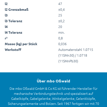
47
l2
±0,4
l2 Grenzabmaß
25
l3
±0,2
l3 Toleranz
20
l4
min.
l4 Toleranz
0,8
r³
0,036
Masse (kg) per Stück
Automatenstahl 1.0715
Werkstoff
(11SMn30) / 1.0718
(11SMnPb30)
Über mbo Oßwald
Die mbo Oßwald GmbH & Co KG ist führender Hersteller für
mechanische Verbindungstechnik und spezialisiert auf
Gabelköpfe, Gabelgelenke, Winkelgelenke, Gelenkköpfe,
Sicherungselemente und Bolzen. Seit 1967 fertigen wir mit 70