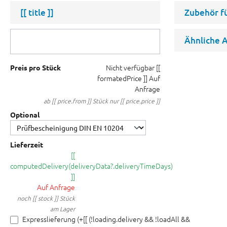
[[ title ]]
Zubehör f
Ähnliche A
Nicht verfügbar
[[
Preis pro Stück
formatedPrice ]]
Auf
Anfrage
ab [[ price.from ]] Stück nur [[ price.price ]]
Optional
Lieferzeit
[[
computedDelivery(deliveryData?.deliveryTimeDays)
]]
Auf Anfrage
noch [[ stock ]] Stück
am Lager
Expresslieferung (+[[ (!loading.delivery && !loadAll &&