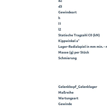
d2
d3
Gewindeart
h
l1
l2
Statische Tragzahl C0 (kN)
Kippwinkel a°
Lager-Radialspiel in mm min. - 
Masse (g) per Stück
Schmierung
Gelenkkopf_Gelenklager
Maßreihe
Wartungsart
Gewinde