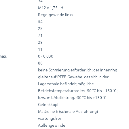
34
M12 x 1,75 LH
Regelgewinde links
54
28
71
29
11
0 - 0,030
max.
86
keine Schmierung erforderlich; der Innenring
gleitet auf PTFE-Gewebe, das sich in der
Lagerschale befindet; mögliche
Betriebstemperaturbreite: -50 °C bis +150 °C;
bzw. mit Abdichtung: -30 °C bis +130 °C
Gelenkkopf
Maßreihe E (schmale Ausführung)
wartungsfrei
Außengewinde