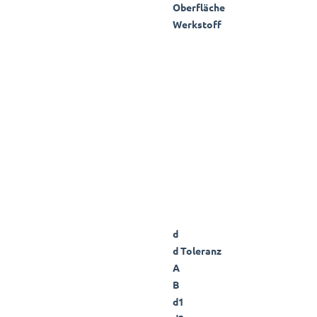
Oberfläche
Werkstoff
d
d Toleranz
A
B
d1