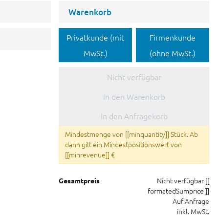
Warenkorb
Privatkunde (mit
Firmenkunde
MwSt.)
(ohne MwSt.)
Nicht verfügbar
In den Warenkorb
In den Anfragekorb
Mindestmenge von [[minquantity]] Stück. Ab
dann gilt ein Mindestpositionswert von
[[minrevenue]] €
Nicht verfügbar
[[
Gesamtpreis
formatedSumprice ]]
Auf Anfrage
inkl. MwSt.