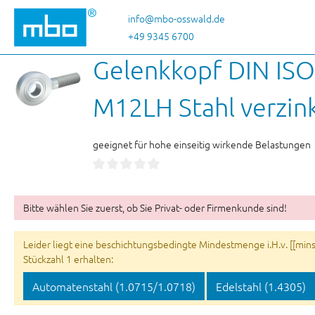
 Hauptinhalt springen
Zur Suche springen
Zur Hauptnavigation springen
info@mbo-osswald.de
+49 9345 6700
Gelenkkopf DIN ISO
M12LH Stahl verzin
geeignet für hohe einseitig wirkende Belastungen
Bitte wählen Sie zuerst, ob Sie Privat- oder Firmenkunde sind!
Leider liegt eine beschichtungsbedingte Mindestmenge i.H.v. [[minsu
Stückzahl 1 erhalten:
Automatenstahl (1.0715/1.0718)
Edelstahl (1.4305)