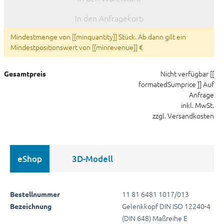
In den Anfragekorb
Mindestmenge von [[minquantity]] Stück. Ab dann gilt ein
Mindestpositionswert von [[minrevenue]] €
Nicht verfügbar
[[
Gesamtpreis
formatedSumprice ]]
Auf
Anfrage
inkl. MwSt.
zzgl. Versandkosten
eShop
3D-Modell
11 81 6481 1017/013
Bestellnummer
Gelenkkopf DIN ISO 12240-4
Bezeichnung
(DIN 648) Maßreihe E