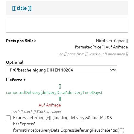
[[ title ]]
Nicht verfügbar
[[
Preis pro Stück
formatedPrice ]]
Auf Anfrage
ab [[ price.from ]] Stück nur [[ price.price ]]
Optional
Lieferzeit
[[
computedDelivery(deliveryData?.deliveryTimeDays)
]]
Auf Anfrage
noch [[ stock ]] Stück am Lager
Expresslieferung (+[[ (!loading.delivery && !loadAll &&
hasExpress?
formatPrice(deliveryData.ExpresslieferungPauschale*tax):"")