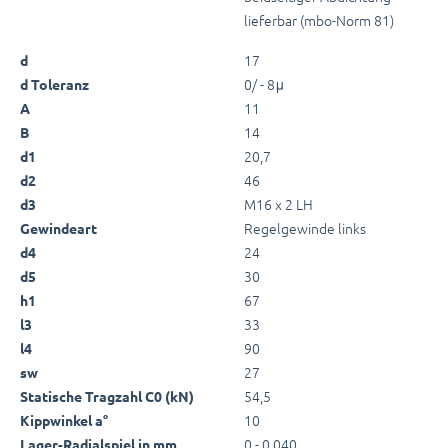
lieferbar (mbo-Norm 81)
17
d
0/ - 8μ
d Toleranz
11
A
14
B
20,7
d1
46
d2
M16 x 2 LH
d3
Regelgewinde links
Gewindeart
24
d4
30
d5
67
h1
33
l3
90
l4
27
sw
54,5
Statische Tragzahl C0 (kN)
10
Kippwinkel a°
0 - 0,040
Lager-Radialspiel in mm