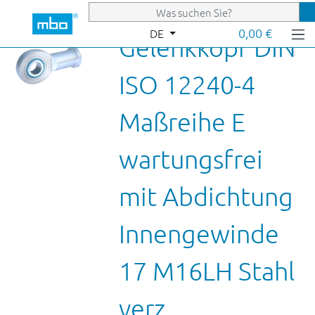
Zum Hauptinhalt springen
0,00 €
DE
Gelenkkopf DIN
ISO 12240-4
Maßreihe E
wartungsfrei
mit Abdichtung
Innengewinde
17 M16LH Stahl
verz.