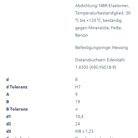
Abdichtung: NBR-Elastomer,
Temperaturbeständigkeit -30
°C bis +120 °C, beständig
gegen Mineralöle, Fette,
Benzin
Befestigungsringe: Messing
Distanzbuchsen: Edelstahl
1.4305 (X8CrNiS18-9)
8
d
H7
d Toleranz
9
A
19
B
≈
B Toleranz
10,4
d1
24
d2
M8 x 1,25
d3