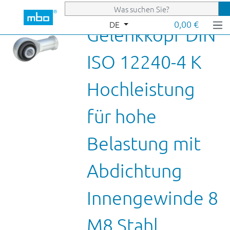
Zum Hauptinhalt springen
0,00 €
DE
Gelenkkopf DIN
ISO 12240-4 K
Hochleistung
für hohe
Belastung mit
Abdichtung
Innengewinde 8
M8 Stahl