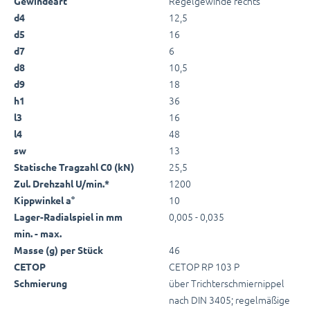
Regelgewinde rechts
Gewindeart
12,5
d4
16
d5
6
d7
10,5
d8
18
d9
36
h1
16
l3
48
l4
13
sw
25,5
Statische Tragzahl C0 (kN)
1200
Zul. Drehzahl U/min.*
10
Kippwinkel a°
0,005 - 0,035
Lager-Radialspiel in mm
min. - max.
46
Masse (g) per Stück
CETOP RP 103 P
CETOP
über Trichterschmiernippel
Schmierung
nach DIN 3405; regelmäßige