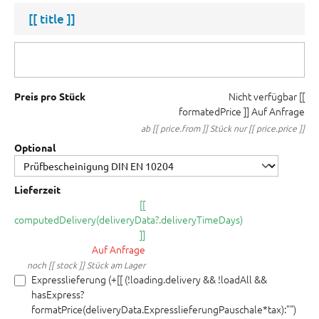
[[ title ]]
Nicht verfügbar
[[
Preis pro Stück
formatedPrice ]]
Auf Anfrage
ab [[ price.from ]] Stück nur [[ price.price ]]
Optional
Lieferzeit
[[
computedDelivery(deliveryData?.deliveryTimeDays)
]]
Auf Anfrage
noch [[ stock ]] Stück am Lager
Expresslieferung (+[[ (!loading.delivery && !loadAll &&
hasExpress?
formatPrice(deliveryData.ExpresslieferungPauschale*tax):"")