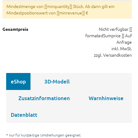
Mindestmenge von [[minquantity]] Stück. Ab dann gilt ein
Mindestpositionswert von [[minrevenue]] €
Nicht verfügbar
[[
Gesamtpreis
formatedSumprice ]]
Auf
Anfrage
inkl. MwSt.
zzgl. Versandkosten
eShop
3D-Modell
Zusatzinformationen
Warnhinweise
Datenblatt
* nur für kurzzeitige Umdrehungen geeignet