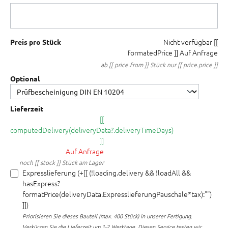
Nicht verfügbar
[[
Preis pro Stück
formatedPrice ]]
Auf Anfrage
ab [[ price.from ]] Stück nur [[ price.price ]]
Optional
Lieferzeit
[[
computedDelivery(deliveryData?.deliveryTimeDays)
]]
Auf Anfrage
noch [[ stock ]] Stück am Lager
Expresslieferung (+[[ (!loading.delivery && !loadAll &&
hasExpress?
formatPrice(deliveryData.ExpresslieferungPauschale*tax):"")
]])
Priorisieren Sie dieses Bauteil (max. 400 Stück) in unserer Fertigung.
Verkürzen Sie die Lieferzeit um 1-2 Werktage. Diesen Service testen wir