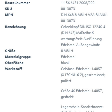
11 56 6481 2008/000
Bestellnummer
0013873
SKU
DIN-648-8-M8LH-V2A-BLANK-
MPN
0013873
Gelenkkopf DIN ISO 12240-4
Bezeichnung
(DIN 648) Maßreihe K
wartungsfreie Ausführung
Edelstahl Außengewinde
8 M8LH
Größe
Edelstahl
Materialgruppe
blank
Oberfläche
Gehäuse: Edelstahl 1.4057
Werkstoff
(X17CrNi16-2), geschmiedet,
poliert
Größe 40 Edelstahl 1.4057,
gedreht
Lagerschale: Sonderbronze