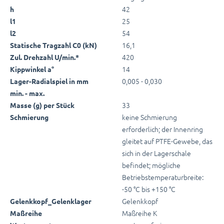
42
h
25
l1
54
l2
16,1
Statische Tragzahl C0 (kN)
420
Zul. Drehzahl U/min.*
14
Kippwinkel a°
0,005 - 0,030
Lager-Radialspiel in mm
min. - max.
33
Masse (g) per Stück
keine Schmierung
Schmierung
erforderlich; der Innenring
gleitet auf PTFE-Gewebe, das
sich in der Lagerschale
befindet; mögliche
Betriebstemperaturbreite:
-50 °C bis +150 °C
Gelenkkopf
Gelenkkopf_Gelenklager
Maßreihe K
Maßreihe