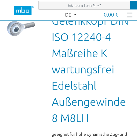
Zum Hauptinhalt springen
0,00 €
DE
Gelenkkopf DIN
ISO 12240-4
Maßreihe K
wartungsfrei
Edelstahl
Außengewinde
8 M8LH
geeignet für hohe dynamische Zug- und