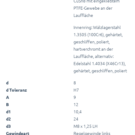
CuSn8 mit eingeklebtem
PTFE-Gewebe an der
Lauffläche
Innenring: Wälzlagerstahl
1.3505 (100Cr6), gehärtet,
geschliffen, poliert,
hartverchromt an der
Lauffläche, alternativ:
Edelstahl 1.4034 (X46Cr13),
gehärtet, geschliffen, poliert
8
d
H7
d Toleranz
9
A
12
B
10,4
d1
24
d2
M8 x 1,25 LH
d3
Regelgewinde links
Gewindeart