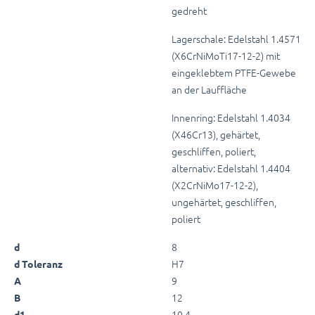
gedreht
Lagerschale: Edelstahl 1.4571
(X6CrNiMoTi17-12-2) mit
eingeklebtem PTFE-Gewebe
an der Lauffläche
Innenring: Edelstahl 1.4034
(X46Cr13), gehärtet,
geschliffen, poliert,
alternativ: Edelstahl 1.4404
(X2CrNiMo17-12-2),
ungehärtet, geschliffen,
poliert
8
d
H7
d Toleranz
9
A
12
B
10,4
d1