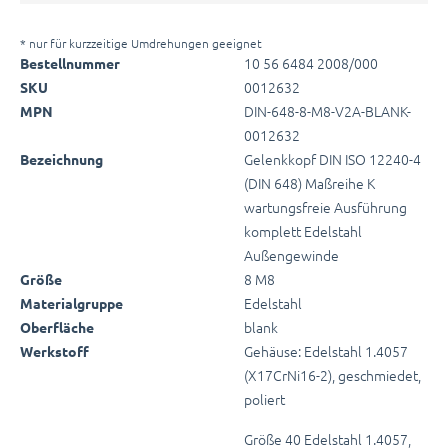
* nur für kurzzeitige Umdrehungen geeignet
10 56 6484 2008/000
Bestellnummer
0012632
SKU
DIN-648-8-M8-V2A-BLANK-
MPN
0012632
Gelenkkopf DIN ISO 12240-4
Bezeichnung
(DIN 648) Maßreihe K
wartungsfreie Ausführung
komplett Edelstahl
Außengewinde
8 M8
Größe
Edelstahl
Materialgruppe
blank
Oberfläche
Gehäuse: Edelstahl 1.4057
Werkstoff
(X17CrNi16-2), geschmiedet,
poliert
Größe 40 Edelstahl 1.4057,