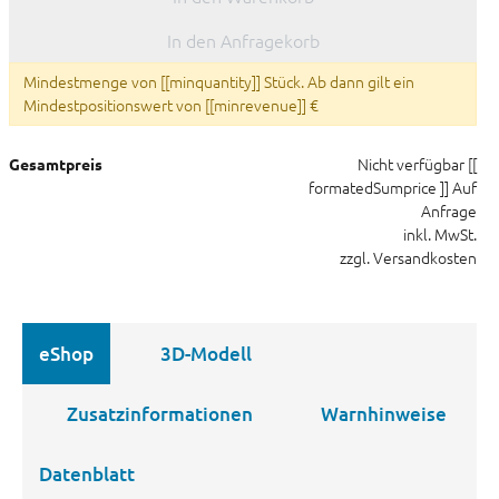
In den Anfragekorb
Mindestmenge von [[minquantity]] Stück. Ab dann gilt ein
Mindestpositionswert von [[minrevenue]] €
Nicht verfügbar
[[
Gesamtpreis
formatedSumprice ]]
Auf
Anfrage
inkl. MwSt.
zzgl. Versandkosten
eShop
3D-Modell
Zusatzinformationen
Warnhinweise
Datenblatt