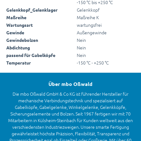
-150 °C bis +250 °C
Gelenkkopf
Gelenkkopf_Gelenklager
Maßreihe K
Maßreihe
wartungsfrei
Wartungsart
Außengewinde
Gewinde
Nein
Gewindebolzen
Nein
Abdichtung
Nein
passend für Gabelköpfe
-150 °C - +250 °C
Temperatur
Über mbo Oßwald
Die mbo Oßwald GmbH & Co KG ist führender Hersteller für
mechanische Verbindungstechnik und spezialisiert auf
Gabelköpfe, Gabelgelenke, Winkelgelenke, Gelenkköpfe,
Sicherungselemente und Bolzen. Seit 1967 fertigen wir mit 70
Mitarbeitern in Külsheim-Steinbach für Kunden weltweit aus den
verschiedensten Industriezweigen. Unsere smarte Fertigung
gewährleistet höchste Präzision, Flexibilität, Transparenz und
Prozesssicherheit egal ob Einzelteil oder Großserie. Mit über 60