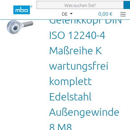
Zum Hauptinhalt springen
0,00 €
DE
Gelenkkopf DIN
ISO 12240-4
Maßreihe K
wartungsfrei
komplett
Edelstahl
Außengewinde
8 M8