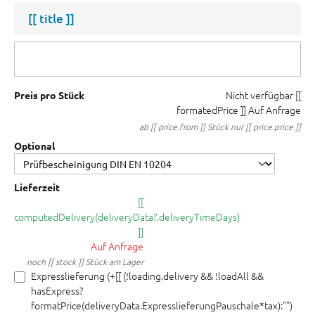
[[ title ]]
Nicht verfügbar
[[
Preis pro Stück
formatedPrice ]]
Auf Anfrage
ab [[ price.from ]] Stück nur [[ price.price ]]
Optional
Lieferzeit
[[
computedDelivery(deliveryData?.deliveryTimeDays)
]]
Auf Anfrage
noch [[ stock ]] Stück am Lager
Expresslieferung (+[[ (!loading.delivery && !loadAll &&
hasExpress?
formatPrice(deliveryData.ExpresslieferungPauschale*tax):"")