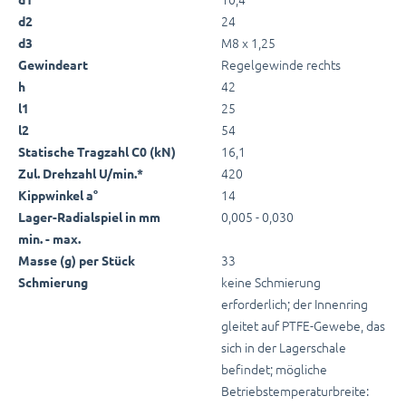
24
d2
M8 x 1,25
d3
Regelgewinde rechts
Gewindeart
42
h
25
l1
54
l2
16,1
Statische Tragzahl C0 (kN)
420
Zul. Drehzahl U/min.*
14
Kippwinkel a°
0,005 - 0,030
Lager-Radialspiel in mm
min. - max.
33
Masse (g) per Stück
keine Schmierung
Schmierung
erforderlich; der Innenring
gleitet auf PTFE-Gewebe, das
sich in der Lagerschale
befindet; mögliche
Betriebstemperaturbreite: