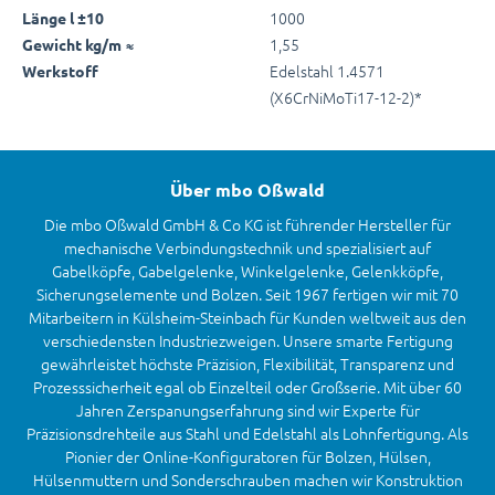
1000
Länge l ±10
1,55
Gewicht kg/m ≈
Edelstahl 1.4571
Werkstoff
(X6CrNiMoTi17-12-2)*
Über mbo Oßwald
Die mbo Oßwald GmbH & Co KG ist führender Hersteller für
mechanische Verbindungstechnik und spezialisiert auf
Gabelköpfe, Gabelgelenke, Winkelgelenke, Gelenkköpfe,
Sicherungselemente und Bolzen. Seit 1967 fertigen wir mit 70
Mitarbeitern in Külsheim-Steinbach für Kunden weltweit aus den
verschiedensten Industriezweigen. Unsere smarte Fertigung
gewährleistet höchste Präzision, Flexibilität, Transparenz und
Prozesssicherheit egal ob Einzelteil oder Großserie. Mit über 60
Jahren Zerspanungserfahrung sind wir Experte für
Präzisionsdrehteile aus Stahl und Edelstahl als Lohnfertigung. Als
Pionier der Online-Konfiguratoren für Bolzen, Hülsen,
Hülsenmuttern und Sonderschrauben machen wir Konstruktion