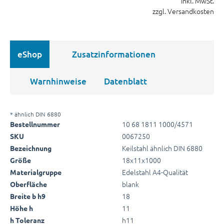
inkl. MwSt.
zzgl. Versandkosten
eShop
Zusatzinformationen
Warnhinweise
Datenblatt
* ähnlich DIN 6880
10 68 1811 1000/4571
Bestellnummer
0067250
SKU
Keilstahl ähnlich DIN 6880
Bezeichnung
18x11x1000
Größe
Edelstahl A4-Qualität
Materialgruppe
blank
Oberfläche
18
Breite b h9
11
Höhe h
h11
h Toleranz