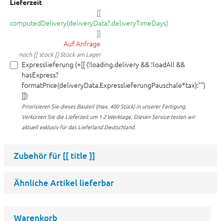
Lieferzeit
[[
computedDelivery(deliveryData?.deliveryTimeDays)
]]
Auf Anfrage
noch [[ stock ]] Stück am Lager
Expresslieferung (+[[ (!loading.delivery && !loadAll &&
hasExpress?
formatPrice(deliveryData.ExpresslieferungPauschale*tax):"")
]])
Priorisieren Sie dieses Bauteil (max. 400 Stück) in unserer Fertigung.
Verkürzen Sie die Lieferzeit um 1-2 Werktage. Diesen Service testen wir
aktuell exklusiv für das Lieferland Deutschland.
Zubehör für
[[ title ]]
Ähnliche Artikel lieferbar
Warenkorb