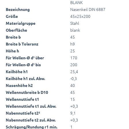
BLANK
Nasenkeil DIN 6887
Bezeichnung
45x25x200
Größe
Stahl
Materialgruppe
blank
Oberfläche
45
Breite b
h9
Breite b Toleranz
25
Höhe h
170
für Wellen-Ø d¹ über
200
für Wellen-Ø d¹ bis
25,4
Keilhöhe h1
-0,3
Keilhöhe h1 zul. Abw.
40
Nasenhöhe h2
45
Wellennutbreite b D10
15
Wellennuttiefe t1
+0,3
Wellennuttiefe t1 zul. Abw.
9,1
Nabennuttiefe t2²
+0,3
Nabennuttiefe t2 zul. Abw.
1
Schrägung/Rundung r1 min.