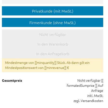
Privatkunde (mit MwSt.)
Firmenkunde (ohne MwSt.)
Nicht verfügbar
In den Warenkorb
In den Anfragekorb
Mindestmenge von [[minquantity]] Stück. Ab dann gilt ein
Mindestpositionswert von [[minrevenue]] €
Nicht verfügbar
[[
Gesamtpreis
formatedSumprice ]]
Auf
Anfrage
inkl. MwSt.
zzgl. Versandkosten