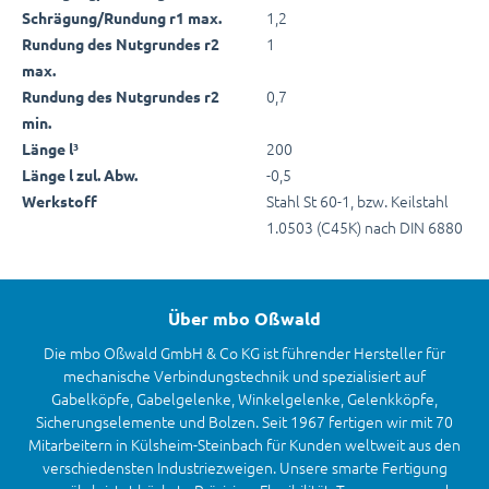
1,2
Schrägung/Rundung r1 max.
1
Rundung des Nutgrundes r2
max.
0,7
Rundung des Nutgrundes r2
min.
200
Länge l³
-0,5
Länge l zul. Abw.
Stahl St 60-1, bzw. Keilstahl
Werkstoff
1.0503 (C45K) nach DIN 6880
Über mbo Oßwald
Die mbo Oßwald GmbH & Co KG ist führender Hersteller für
mechanische Verbindungstechnik und spezialisiert auf
Gabelköpfe, Gabelgelenke, Winkelgelenke, Gelenkköpfe,
Sicherungselemente und Bolzen. Seit 1967 fertigen wir mit 70
Mitarbeitern in Külsheim-Steinbach für Kunden weltweit aus den
verschiedensten Industriezweigen. Unsere smarte Fertigung