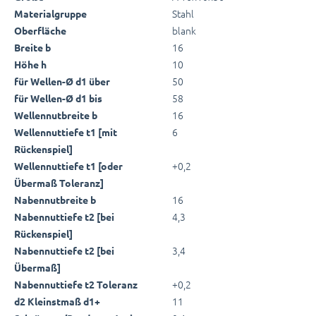
Stahl
Materialgruppe
blank
Oberfläche
16
Breite b
10
Höhe h
50
für Wellen-Ø d1 über
58
für Wellen-Ø d1 bis
16
Wellennutbreite b
6
Wellennuttiefe t1 [mit
Rückenspiel]
+0,2
Wellennuttiefe t1 [oder
Übermaß Toleranz]
16
Nabennutbreite b
4,3
Nabennuttiefe t2 [bei
Rückenspiel]
3,4
Nabennuttiefe t2 [bei
Übermaß]
+0,2
Nabennuttiefe t2 Toleranz
11
d2 Kleinstmaß d1+