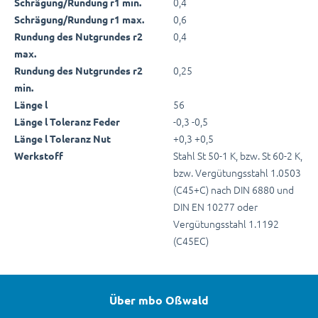
0,4
Schrägung/Rundung r1 min.
0,6
Schrägung/Rundung r1 max.
0,4
Rundung des Nutgrundes r2
max.
0,25
Rundung des Nutgrundes r2
min.
56
Länge l
-0,3 -0,5
Länge l Toleranz Feder
+0,3 +0,5
Länge l Toleranz Nut
Stahl St 50-1 K, bzw. St 60-2 K,
Werkstoff
bzw. Vergütungsstahl 1.0503
(C45+C) nach DIN 6880 und
DIN EN 10277 oder
Vergütungsstahl 1.1192
(C45EC)
Über mbo Oßwald