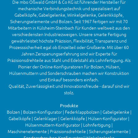
Die mbo Oßwald GmbH & Co KG ist führender Hersteller für
mechanische Verbindungstechnik und spezialisiert auf
Gabelköpfe, Gabelgelenke, Winkelgelenke, Gelenkköpfe,
Sicherungselemente und Bolzen. Seit 1967 fertigen wir mit 70
Mitarbeitern in Külsheim-Steinbach für Kunden weltweit aus den
verschiedensten Industriezweigen. Unsere smarte Fertigung
gewährleistet höchste Präzision, Flexibilität, Transparenz und
Prozesssicherheit egal ob Einzelteil oder Großserie. Mit über 60
Jahren Zerspanungserfahrung sind wir Experte für
Präzisionsdrehteile aus Stahl und Edelstahl als Lohnfertigung. Als
Pionier der Online-Konfiguratoren für Bolzen, Hülsen,
Hülsenmuttern und Sonderschrauben machen wir Konstruktion
und Einkauf besonders einfach.
Qualität, Zuverlässigkeit und Innovationsfreude - darauf sind wir
stolz.
Produkte
Bolzen | Bolzen-Konfigurator | Federklappbolzen | Gabelgelenke |
Gabelköpfe | Gelenklager | Gelenkköpfe | Hülsen-Konfigurator |
Hülsenmuttern-Konfigurator | Lohnfertigung |
Maschinenelemente | Präzisionsdrehteile | Sicherungselemente |
Sonderschrauben-Konfigurator | Winkelgelenke