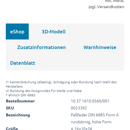
inkl. MwSt.
zzgl. Versandkosten
eShop
3D-Modell
Zusatzinformationen
Warnhinweise
Datenblatt
r1 Kantenbrechung (allseitig), Schrägung oder Rundung nach Wahl des
Herstellers
r2 Rundung des Nutgrundes für Welle und Nabe
* ähnlich DIN 6885
10 37 1610 0560/001
Bestellnummer
0023392
SKU
Paßfeder DIN 6885 Form A
Bezeichnung
rundstirnig, hohe Form
A 16x10x56
Größe