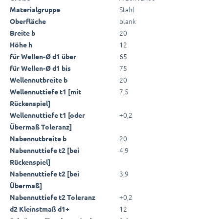
Stahl
Materialgruppe
blank
Oberfläche
20
Breite b
12
Höhe h
65
für Wellen-Ø d1 über
75
für Wellen-Ø d1 bis
20
Wellennutbreite b
7,5
Wellennuttiefe t1 [mit
Rückenspiel]
+0,2
Wellennuttiefe t1 [oder
Übermaß Toleranz]
20
Nabennutbreite b
4,9
Nabennuttiefe t2 [bei
Rückenspiel]
3,9
Nabennuttiefe t2 [bei
Übermaß]
+0,2
Nabennuttiefe t2 Toleranz
12
d2 Kleinstmaß d1+