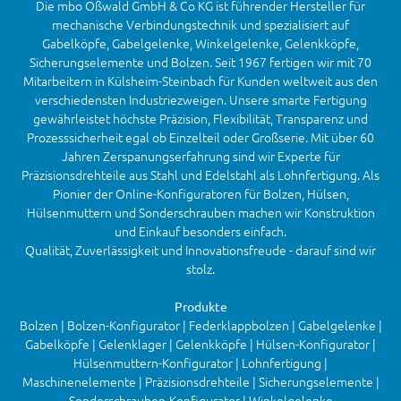
Die mbo Oßwald GmbH & Co KG ist führender Hersteller für
mechanische Verbindungstechnik und spezialisiert auf
Gabelköpfe, Gabelgelenke, Winkelgelenke, Gelenkköpfe,
Sicherungselemente und Bolzen. Seit 1967 fertigen wir mit 70
Mitarbeitern in Külsheim-Steinbach für Kunden weltweit aus den
verschiedensten Industriezweigen. Unsere smarte Fertigung
gewährleistet höchste Präzision, Flexibilität, Transparenz und
Prozesssicherheit egal ob Einzelteil oder Großserie. Mit über 60
Jahren Zerspanungserfahrung sind wir Experte für
Präzisionsdrehteile aus Stahl und Edelstahl als Lohnfertigung. Als
Pionier der Online-Konfiguratoren für Bolzen, Hülsen,
Hülsenmuttern und Sonderschrauben machen wir Konstruktion
und Einkauf besonders einfach.
Qualität, Zuverlässigkeit und Innovationsfreude - darauf sind wir
stolz.
Produkte
Bolzen | Bolzen-Konfigurator | Federklappbolzen | Gabelgelenke |
Gabelköpfe | Gelenklager | Gelenkköpfe | Hülsen-Konfigurator |
Hülsenmuttern-Konfigurator | Lohnfertigung |
Maschinenelemente | Präzisionsdrehteile | Sicherungselemente |
Sonderschrauben-Konfigurator | Winkelgelenke