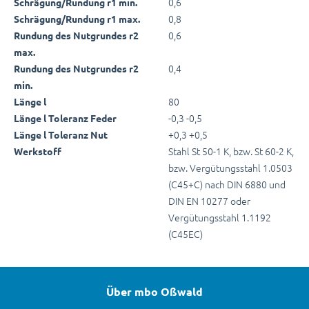
0,6
Schrägung/Rundung r1 min.
0,8
Schrägung/Rundung r1 max.
0,6
Rundung des Nutgrundes r2
max.
0,4
Rundung des Nutgrundes r2
min.
80
Länge l
-0,3 -0,5
Länge l Toleranz Feder
+0,3 +0,5
Länge l Toleranz Nut
Stahl St 50-1 K, bzw. St 60-2 K,
Werkstoff
bzw. Vergütungsstahl 1.0503
(C45+C) nach DIN 6880 und
DIN EN 10277 oder
Vergütungsstahl 1.1192
(C45EC)
Über mbo Oßwald