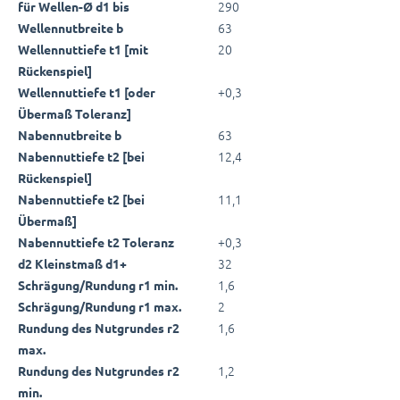
290
für Wellen-Ø d1 bis
63
Wellennutbreite b
20
Wellennuttiefe t1 [mit
Rückenspiel]
+0,3
Wellennuttiefe t1 [oder
Übermaß Toleranz]
63
Nabennutbreite b
12,4
Nabennuttiefe t2 [bei
Rückenspiel]
11,1
Nabennuttiefe t2 [bei
Übermaß]
+0,3
Nabennuttiefe t2 Toleranz
32
d2 Kleinstmaß d1+
1,6
Schrägung/Rundung r1 min.
2
Schrägung/Rundung r1 max.
1,6
Rundung des Nutgrundes r2
max.
1,2
Rundung des Nutgrundes r2
min.