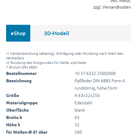
inkl. MwSt.
zzgl. Versandkosten
eShop
3D-Modell
r1 Kantenbrechung (allseitig), Schrägung oder Rundung nach Wahl des
Herstellers
r2 Rundung des Nutgrundes für Welle und Nabe
* ähnlich DIN 6885
10 37 6332 2500/000
Bestellnummer
Paßfeder DIN 6885 Form A
Bezeichnung
rundstirnig, hohe Form
A 63x32x250
Größe
Edelstahl
Materialgruppe
blank
Oberfläche
63
Breite b
32
Höhe h
260
für Wellen-Ø d1 über