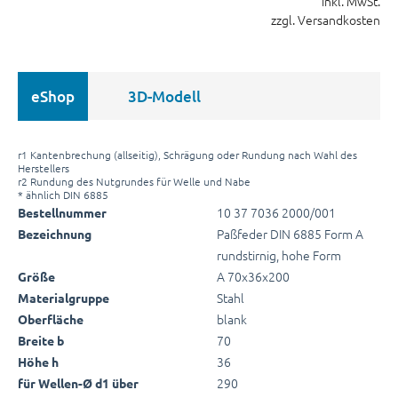
inkl. MwSt.
zzgl. Versandkosten
eShop
3D-Modell
r1 Kantenbrechung (allseitig), Schrägung oder Rundung nach Wahl des
Herstellers
r2 Rundung des Nutgrundes für Welle und Nabe
* ähnlich DIN 6885
10 37 7036 2000/001
Bestellnummer
Paßfeder DIN 6885 Form A
Bezeichnung
rundstirnig, hohe Form
A 70x36x200
Größe
Stahl
Materialgruppe
blank
Oberfläche
70
Breite b
36
Höhe h
290
für Wellen-Ø d1 über