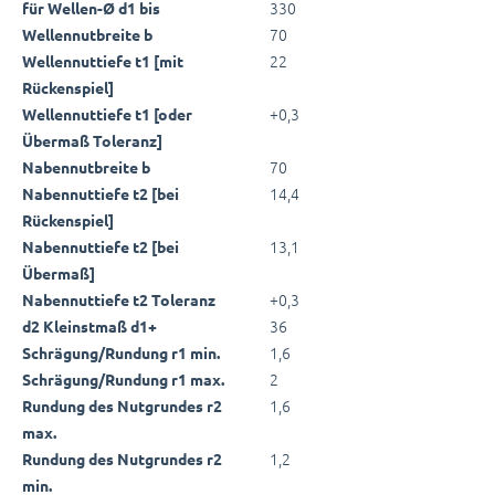
330
für Wellen-Ø d1 bis
70
Wellennutbreite b
22
Wellennuttiefe t1 [mit
Rückenspiel]
+0,3
Wellennuttiefe t1 [oder
Übermaß Toleranz]
70
Nabennutbreite b
14,4
Nabennuttiefe t2 [bei
Rückenspiel]
13,1
Nabennuttiefe t2 [bei
Übermaß]
+0,3
Nabennuttiefe t2 Toleranz
36
d2 Kleinstmaß d1+
1,6
Schrägung/Rundung r1 min.
2
Schrägung/Rundung r1 max.
1,6
Rundung des Nutgrundes r2
max.
1,2
Rundung des Nutgrundes r2
min.