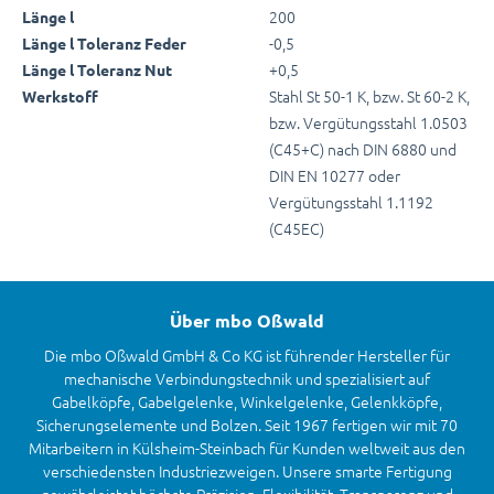
200
Länge l
-0,5
Länge l Toleranz Feder
+0,5
Länge l Toleranz Nut
Stahl St 50-1 K, bzw. St 60-2 K,
Werkstoff
bzw. Vergütungsstahl 1.0503
(C45+C) nach DIN 6880 und
DIN EN 10277 oder
Vergütungsstahl 1.1192
(C45EC)
Über mbo Oßwald
Die mbo Oßwald GmbH & Co KG ist führender Hersteller für
mechanische Verbindungstechnik und spezialisiert auf
Gabelköpfe, Gabelgelenke, Winkelgelenke, Gelenkköpfe,
Sicherungselemente und Bolzen. Seit 1967 fertigen wir mit 70
Mitarbeitern in Külsheim-Steinbach für Kunden weltweit aus den
verschiedensten Industriezweigen. Unsere smarte Fertigung