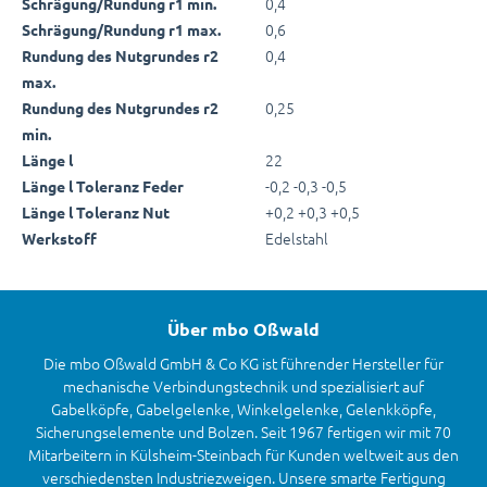
0,4
Schrägung/Rundung r1 min.
0,6
Schrägung/Rundung r1 max.
0,4
Rundung des Nutgrundes r2
max.
0,25
Rundung des Nutgrundes r2
min.
22
Länge l
-0,2 -0,3 -0,5
Länge l Toleranz Feder
+0,2 +0,3 +0,5
Länge l Toleranz Nut
Edelstahl
Werkstoff
Über mbo Oßwald
Die mbo Oßwald GmbH & Co KG ist führender Hersteller für
mechanische Verbindungstechnik und spezialisiert auf
Gabelköpfe, Gabelgelenke, Winkelgelenke, Gelenkköpfe,
Sicherungselemente und Bolzen. Seit 1967 fertigen wir mit 70
Mitarbeitern in Külsheim-Steinbach für Kunden weltweit aus den
verschiedensten Industriezweigen. Unsere smarte Fertigung