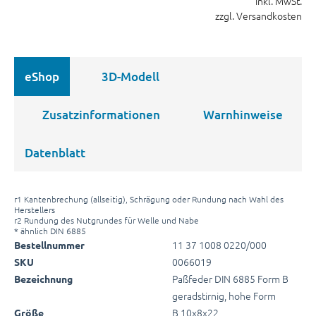
inkl. MwSt.
zzgl. Versandkosten
eShop
3D-Modell
Zusatzinformationen
Warnhinweise
Datenblatt
r1 Kantenbrechung (allseitig), Schrägung oder Rundung nach Wahl des
Herstellers
r2 Rundung des Nutgrundes für Welle und Nabe
* ähnlich DIN 6885
11 37 1008 0220/000
Bestellnummer
0066019
SKU
Paßfeder DIN 6885 Form B
Bezeichnung
geradstirnig, hohe Form
B 10x8x22
Größe