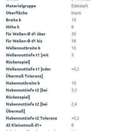
Edelstahl
Materialgruppe
blank
Oberfläche
10
Breite b
8
Höhe h
30
für Wellen-Ø d1 über
38
für Wellen-Ø d1 bis
10
Wellennutbreite b
5
Wellennuttiefe t1 [mit
Rückenspiel]
+0,2
Wellennuttiefe t1 [oder
Übermaß Toleranz]
10
Nabennutbreite b
3,3
Nabennuttiefe t2 [bei
Rückenspiel]
2,4
Nabennuttiefe t2 [bei
Übermaß]
+0,2
Nabennuttiefe t2 Toleranz
8
d2 Kleinstmaß d1+