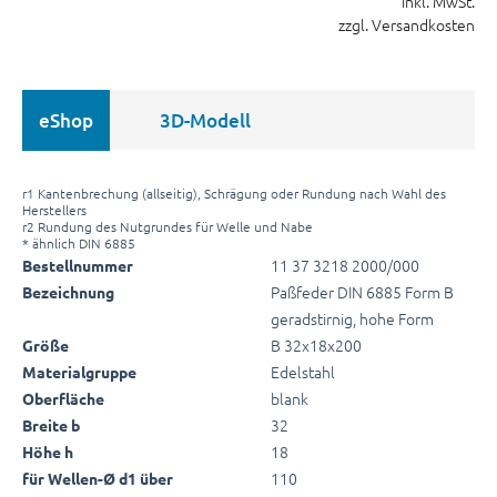
inkl. MwSt.
zzgl. Versandkosten
eShop
3D-Modell
r1 Kantenbrechung (allseitig), Schrägung oder Rundung nach Wahl des
Herstellers
r2 Rundung des Nutgrundes für Welle und Nabe
* ähnlich DIN 6885
11 37 3218 2000/000
Bestellnummer
Paßfeder DIN 6885 Form B
Bezeichnung
geradstirnig, hohe Form
B 32x18x200
Größe
Edelstahl
Materialgruppe
blank
Oberfläche
32
Breite b
18
Höhe h
110
für Wellen-Ø d1 über