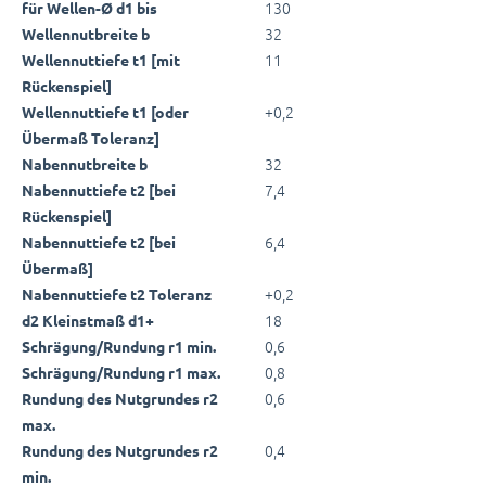
130
für Wellen-Ø d1 bis
32
Wellennutbreite b
11
Wellennuttiefe t1 [mit
Rückenspiel]
+0,2
Wellennuttiefe t1 [oder
Übermaß Toleranz]
32
Nabennutbreite b
7,4
Nabennuttiefe t2 [bei
Rückenspiel]
6,4
Nabennuttiefe t2 [bei
Übermaß]
+0,2
Nabennuttiefe t2 Toleranz
18
d2 Kleinstmaß d1+
0,6
Schrägung/Rundung r1 min.
0,8
Schrägung/Rundung r1 max.
0,6
Rundung des Nutgrundes r2
max.
0,4
Rundung des Nutgrundes r2
min.