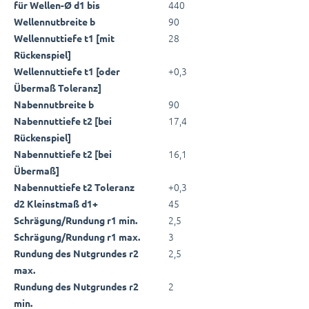
440
für Wellen-Ø d1 bis
90
Wellennutbreite b
28
Wellennuttiefe t1 [mit
Rückenspiel]
+0,3
Wellennuttiefe t1 [oder
Übermaß Toleranz]
90
Nabennutbreite b
17,4
Nabennuttiefe t2 [bei
Rückenspiel]
16,1
Nabennuttiefe t2 [bei
Übermaß]
+0,3
Nabennuttiefe t2 Toleranz
45
d2 Kleinstmaß d1+
2,5
Schrägung/Rundung r1 min.
3
Schrägung/Rundung r1 max.
2,5
Rundung des Nutgrundes r2
max.
2
Rundung des Nutgrundes r2
min.