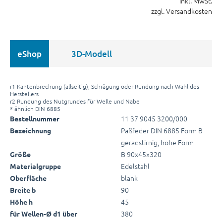
inkl. MwSt.
zzgl. Versandkosten
eShop
3D-Modell
r1 Kantenbrechung (allseitig), Schrägung oder Rundung nach Wahl des
Herstellers
r2 Rundung des Nutgrundes für Welle und Nabe
* ähnlich DIN 6885
11 37 9045 3200/000
Bestellnummer
Paßfeder DIN 6885 Form B
Bezeichnung
geradstirnig, hohe Form
B 90x45x320
Größe
Edelstahl
Materialgruppe
blank
Oberfläche
90
Breite b
45
Höhe h
380
für Wellen-Ø d1 über