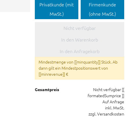
Privatkunde (mit
Firmenkunde
MwSt.)
(ohne MwSt.)
Nicht verfügbar
In den Warenkorb
In den Anfragekorb
Mindestmenge von [[minquantity]] Stück. Ab
dann gilt ein Mindestpositionswert von
[[minrevenue]] €
Nicht verfügbar
[[
Gesamtpreis
formatedSumprice ]]
Auf Anfrage
inkl. MwSt.
zzgl. Versandkosten