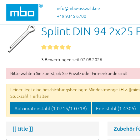
 Hauptinhalt springen
Zur Suche springen
Zur Hauptnavigation springen
info@mbo-osswald.de
+49 9345 6700
Splint DIN 94 2x25 
3 Bewertungen seit 07.08.2026
Bitte wählen Sie zuerst, ob Sie Privat- oder Firmenkunde sind!
Leider liegt eine beschichtungsbedingte Mindestmenge i.H.v. [[minsu
Stückzahl 1 erhalten:
Automatenstahl (1.0715/1.0718)
Edelstahl (1.4305)
[[ title ]]
Zubehör f