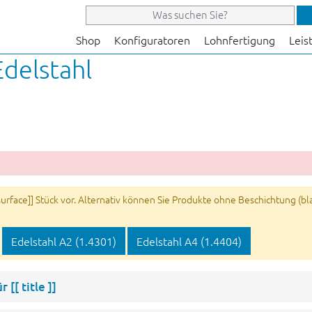
Shop
Konfiguratoren
Lohnfertigung
Leis
Edelstahl
rface]] Stück vor. Alternativ können Sie Produkte ohne Beschichtung (blan
Edelstahl A2 (1.4301)
Edelstahl A4 (1.4404)
ür
[[ title ]]