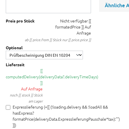
Ähnliche A
Nicht verfügbar
[[
Preis pro Stück
formatedPrice ]]
Auf
Anfrage
ab [[ price.from ]] Stück nur [[ price.price ]]
Optional
Lieferzeit
[[
computedDelivery(deliveryData?.deliveryTimeDays)
]]
Auf Anfrage
noch [[ stock ]] Stück
am Lager
Expresslieferung (+[[ (!loading.delivery && !loadAll &&
hasExpress?
formatPrice(deliveryData.ExpresslieferungPauschale*tax):"")
]])