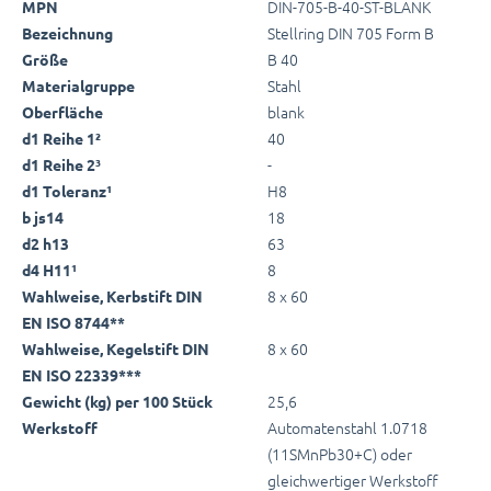
DIN-705-B-40-ST-BLANK
MPN
Stellring DIN 705 Form B
Bezeichnung
B 40
Größe
Stahl
Materialgruppe
blank
Oberfläche
40
d1 Reihe 1²
-
d1 Reihe 2³
H8
d1 Toleranz¹
18
b js14
63
d2 h13
8
d4 H11¹
8 x 60
Wahlweise, Kerbstift DIN
EN ISO 8744**
8 x 60
Wahlweise, Kegelstift DIN
EN ISO 22339***
25,6
Gewicht (kg) per 100 Stück
Automatenstahl 1.0718
Werkstoff
(11SMnPb30+C) oder
gleichwertiger Werkstoff