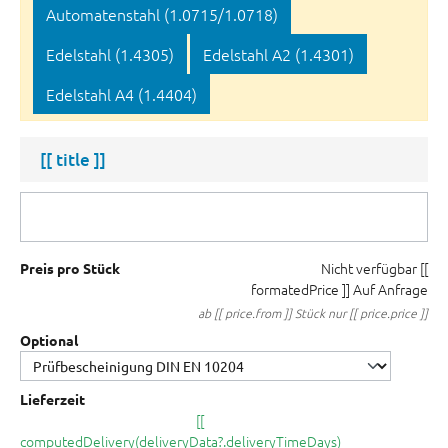
Automatenstahl (1.0715/1.0718)
Edelstahl (1.4305)
Edelstahl A2 (1.4301)
Edelstahl A4 (1.4404)
[[ title ]]
Nicht verfügbar
[[
Preis pro Stück
formatedPrice ]]
Auf Anfrage
ab [[ price.from ]] Stück nur [[ price.price ]]
Optional
Lieferzeit
[[
computedDelivery(deliveryData?.deliveryTimeDays)