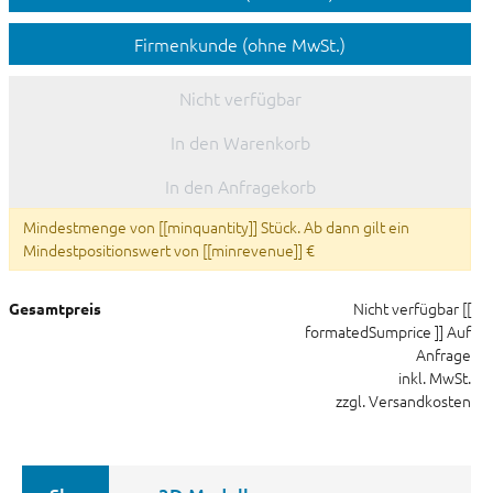
Firmenkunde (ohne MwSt.)
Nicht verfügbar
In den Warenkorb
In den Anfragekorb
Mindestmenge von [[minquantity]] Stück. Ab dann gilt ein
Mindestpositionswert von [[minrevenue]] €
Nicht verfügbar
[[
Gesamtpreis
formatedSumprice ]]
Auf
Anfrage
inkl. MwSt.
zzgl. Versandkosten