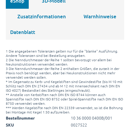
eShop
3D-Modell
Zusatzinformationen
Warnhinweise
Datenblatt
1 Die angegebenen Toleranzen gelten nur für die "blanke" Ausführung.
Andere Toleranzen sind bei Bestellung anzugeben.
2 Die Nenndurchmesser der Reihe 1 sollten bevorzugt vor allem bei
Neukonstruktionen verwendet werden.
3 Die Nenndurchmesser der Reihe 2 enthalten Größen, die zurzeit in der
Praxis noch benötigt werden, aber bei Neukonstruktionen nicht mehr
verwendet werden sollen.
* Im Gegensatz zu Kerb- und Kegelstiften sind Gewindestifte (bis M 10 mit
Schlitz nach DIN EN 27434 und ab M 12 mit Innensechskant nach DIN EN
ISO 4027) Bestandteil des Stellringes (eingeschraubt).
** Anstelle von Kerbstiften nach DIN EN ISO 8744 können auch
Spannstifte nach DIN EN ISO 8752 oder Spiral-Spannstifte nach DIN EN ISO
8750 verwendet werden.
*** Werden Kegelstifte nach DIN EN 22339 verwendet, so ist die Bohrung
bei Montage mit Kegel 1:50 aufzureiben.
10 36 0000 0400B/001
Bestellnummer
0027522
SKU