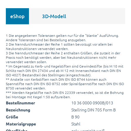
eShop
3D-Modell
1 Die angegebenen Toleranzen gelten nur für die "blanke" Ausführung.
Andere Toleranzen sind bei Bestellung anzugeben.
2 Die Nenndurchmesser der Reihe 1 sollten bevorzugt vor allem bei
Neukonstruktionen verwendet werden.
3 Die Nenndurchmesser der Reihe 2 enthalten Größen, die zurzeit in der
Praxis noch benötigt werden, aber bei Neukonstruktionen nicht mehr
verwendet werden sollen.
* Im Gegensatz zu Kerb- und Kegelstiften sind Gewindestifte (bis M 10 mit
Schlitz nach DIN EN 27434 und ab M 12 mit Innensechskant nach DIN EN
ISO 4027) Bestandteil des Stellringes (eingeschraubt).
** Anstelle von Kerbstiften nach DIN EN ISO 8744 können auch
Spannstifte nach DIN EN ISO 8752 oder Spiral-Spannstifte nach DIN EN ISO
8750 verwendet werden.
*** Werden Kegelstifte nach DIN EN 22339 verwendet, so ist die Bohrung
bei Montage mit Kegel 1:50 aufzureiben.
10 36 0000 0900B/013
Bestellnummer
Stellring DIN 705 Form B
Bezeichnung
B 90
Größe
Stahl
Materialgruppe
galv. verzinkt weiß
Oberfläche