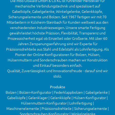
Die mbo Oßwald GmbH & Co KG ist führender Hersteller für
mechanische Verbindungstechnik und spezialisiert auf
Gabelköpfe, Gabelgelenke, Winkelgelenke, Gelenkköpfe,
Sicherungselemente und Bolzen. Seit 1967 fertigen wir mit 70
Mitarbeitern in Külsheim-Steinbach für Kunden weltweit aus den
verschiedensten Industriezweigen. Unsere smarte Fertigung
gewährleistet höchste Präzision, Flexibilität, Transparenz und
Prozesssicherheit egal ob Einzelteil oder Großserie. Mit über 60
Jahren Zerspanungserfahrung sind wir Experte für
Präzisionsdrehteile aus Stahl und Edelstahl als Lohnfertigung. Als
Pionier der Online-Konfiguratoren für Bolzen, Hülsen,
Hülsenmuttern und Sonderschrauben machen wir Konstruktion
und Einkauf besonders einfach.
Qualität, Zuverlässigkeit und Innovationsfreude - darauf sind wir
stolz.
Produkte
Bolzen | Bolzen-Konfigurator | Federklappbolzen | Gabelgelenke |
Gabelköpfe | Gelenklager | Gelenkköpfe | Hülsen-Konfigurator |
Hülsenmuttern-Konfigurator | Lohnfertigung |
Maschinenelemente | Präzisionsdrehteile | Sicherungselemente |
Sonderschrauben-Konfigurator | Winkelgelenke