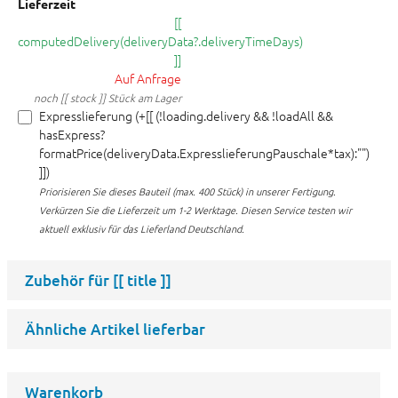
Lieferzeit
[[
computedDelivery(deliveryData?.deliveryTimeDays)
]]
Auf Anfrage
noch [[ stock ]] Stück am Lager
Expresslieferung (+[[ (!loading.delivery && !loadAll &&
hasExpress?
formatPrice(deliveryData.ExpresslieferungPauschale*tax):"")
]])
Priorisieren Sie dieses Bauteil (max. 400 Stück) in unserer Fertigung.
Verkürzen Sie die Lieferzeit um 1-2 Werktage. Diesen Service testen wir
aktuell exklusiv für das Lieferland Deutschland.
Zubehör für
[[ title ]]
Ähnliche Artikel lieferbar
Warenkorb