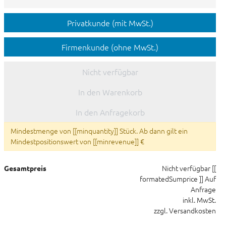
Privatkunde (mit MwSt.)
Firmenkunde (ohne MwSt.)
Nicht verfügbar
In den Warenkorb
In den Anfragekorb
Mindestmenge von [[minquantity]] Stück. Ab dann gilt ein
Mindestpositionswert von [[minrevenue]] €
Nicht verfügbar
[[
Gesamtpreis
formatedSumprice ]]
Auf
Anfrage
inkl. MwSt.
zzgl. Versandkosten