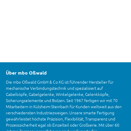
Über mbo Oßwald
Die mbo Oßwald GmbH & Co KG ist führender Hersteller für
mechanische Verbindungstechnik und spezialisiert auf
Gabelköpfe, Gabelgelenke, Winkelgelenke, Gelenkköpfe,
Sicherungselemente und Bolzen. Seit 1967 fertigen wir mit 70
Mitarbeitern in Külsheim-Steinbach für Kunden weltweit aus den
verschiedensten Industriezweigen. Unsere smarte Fertigung
gewährleistet höchste Präzision, Flexibilität, Transparenz und
Prozesssicherheit egal ob Einzelteil oder Großserie. Mit über 60