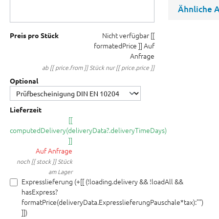
Ähnliche A
Nicht verfügbar
[[
Preis pro Stück
formatedPrice ]]
Auf
Anfrage
ab [[ price.from ]] Stück nur [[ price.price ]]
Optional
Lieferzeit
[[
computedDelivery(deliveryData?.deliveryTimeDays)
]]
Auf Anfrage
noch [[ stock ]] Stück
am Lager
Expresslieferung (+[[ (!loading.delivery && !loadAll &&
hasExpress?
formatPrice(deliveryData.ExpresslieferungPauschale*tax):"")
]])