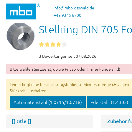
 Hauptinhalt springen
Zur Suche springen
Zur Hauptnavigation springen
info@mbo-osswald.de
+49 9345 6700
Stellring DIN 705 F
3 Bewertungen seit 07.08.2026
Bitte wählen Sie zuerst, ob Sie Privat- oder Firmenkunde sind!
Leider liegt eine beschichtungsbedingte Mindestmenge i.H.v. [[minsu
Stückzahl 1 erhalten:
Automatenstahl (1.0715/1.0718)
Edelstahl (1.4305)
[[ title ]]
Zubehör f