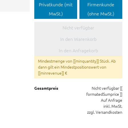
Privatkunde (mit
Firmenkunde
MwSt.)
(ohne MwSt.)
Nicht verfügbar
In den Warenkorb
In den Anfragekorb
Mindestmenge von [[minquantity]] Stück. Ab
dann gilt ein Mindestpositionswert von
[[minrevenue]] €
Nicht verfügbar
[[
Gesamtpreis
formatedSumprice ]]
Auf Anfrage
inkl. MwSt.
zzgl. Versandkosten