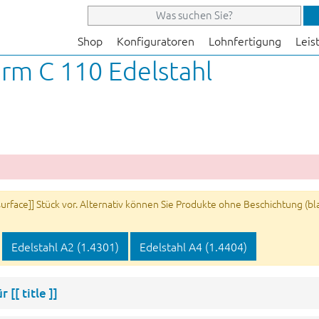
Shop
Konfiguratoren
Lohnfertigung
Leis
orm C 110 Edelstahl
rface]] Stück vor. Alternativ können Sie Produkte ohne Beschichtung (blan
Edelstahl A2 (1.4301)
Edelstahl A4 (1.4404)
ür
[[ title ]]