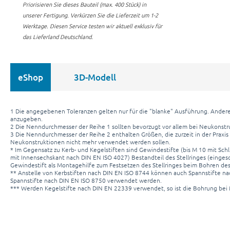
Priorisieren Sie dieses Bauteil (max. 400 Stück) in
unserer Fertigung.
Verkürzen Sie die Lieferzeit um 1-2
Werktage. Diesen Service testen wir aktuell exklusiv für
das Lieferland Deutschland.
eShop
3D-Modell
1 Die angegebenen Toleranzen gelten nur für die "blanke" Ausführung. Andere
anzugeben.
2 Die Nenndurchmesser der Reihe 1 sollten bevorzugt vor allem bei Neukonst
3 Die Nenndurchmesser der Reihe 2 enthalten Größen, die zurzeit in der Praxis
Neukonstruktionen nicht mehr verwendet werden sollen.
* Im Gegensatz zu Kerb- und Kegelstiften sind Gewindestifte (bis M 10 mit Sc
mit Innensechskant nach DIN EN ISO 4027) Bestandteil des Stellringes (eingesc
Gewindestift als Montagehilfe zum Festsetzen des Stellringes beim Bohren des 
** Anstelle von Kerbstiften nach DIN EN ISO 8744 können auch Spannstifte nac
Spannstifte nach DIN EN ISO 8750 verwendet werden.
*** Werden Kegelstifte nach DIN EN 22339 verwendet, so ist die Bohrung bei