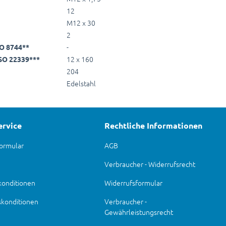
12
M12 x 30
2
-
SO 8744**
12 x 160
ISO 22339***
204
Edelstahl
ervice
Rechtliche Informationen
ormular
AGB
Verbraucher - Widerrufsrecht
konditionen
Widerrufsformular
skonditionen
Verbraucher -
Gewährleistungsrecht