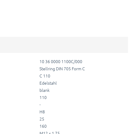
10 36 0000 1100C/000
Stellring DIN 705 Form C
C 110
Edelstahl
blank
110
-
H8
25
160
M12 x 1,75