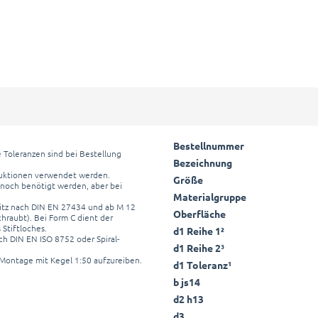
Bestellnummer
 Toleranzen sind bei Bestellung
Bezeichnung
ruktionen verwendet werden.
Größe
 noch benötigt werden, aber bei
Materialgruppe
hlitz nach DIN EN 27434 und ab M 12
Oberfläche
hraubt). Bei Form C dient der
Stiftloches.
d1 Reihe 1²
h DIN EN ISO 8752 oder Spiral-
d1 Reihe 2³
 Montage mit Kegel 1:50 aufzureiben.
d1 Toleranz¹
b js14
d2 h13
d3