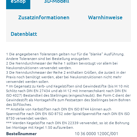
eShop
3D-Modell
Zusatzinformationen
Warnhinweise
Datenblatt
1 Die angegebenen Toleranzen gelten nur für die "blanke" Ausführung.
Andere Toleranzen sind bei Bestellung anzugeben.
2 Die Nenndurchmesser der Reihe 1 sollten bevorzugt vor allem bei
Neukonstruktionen verwendet werden.
3 Die Nenndurchmesser der Reihe 2 enthalten Größen, die zurzeit in der
Praxis noch benötigt werden, aber bei Neukonstruktionen nicht mehr
verwendet werden sollen.
* Im Gegensatz zu Kerb- und Kegelstiften sind Gewindestifte (bis M 10 mit
Schlitz nach DIN EN 27434 und ab M 12 mit Innensechskant nach DIN EN
ISO 4027) Bestandteil des Stellringes (eingeschraubt). Bei Form C dient der
Gewindestift als Montagehilfe zum Festsetzen des Stellringes beim Bohren
des Stiftloches.
** Anstelle von Kerbstiften nach DIN EN ISO 8744 können auch
Spannstifte nach DIN EN ISO 8752 oder Spiral-Spannstifte nach DIN EN ISO
8750 verwendet werden.
*** Werden Kegelstifte nach DIN EN 22339 verwendet, so ist die Bohrung
bei Montage mit Kegel 1:50 aufzureiben.
10 36 0000 1200C/001
Bestellnummer