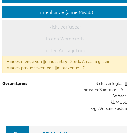
Firmenkunde (ohne MwSt.)
Nicht verfügbar
In den Warenkorb
In den Anfragekorb
Mindestmenge von [[minquantity]] Stück. Ab dann gilt ein
Mindestpositionswert von [[minrevenue]] €
Nicht verfügbar
[[
Gesamtpreis
formatedSumprice ]]
Auf
Anfrage
inkl. MwSt.
zzgl. Versandkosten