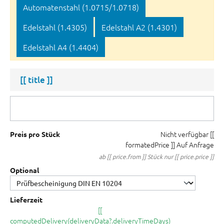
Automatenstahl (1.0715/1.0718)
Edelstahl (1.4305)
Edelstahl A2 (1.4301)
Edelstahl A4 (1.4404)
[[ title ]]
Nicht verfügbar
[[
Preis pro Stück
formatedPrice ]]
Auf Anfrage
ab [[ price.from ]] Stück nur [[ price.price ]]
Optional
Lieferzeit
[[
computedDelivery(deliveryData?.deliveryTimeDays)