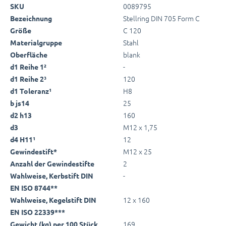
0089795
SKU
Stellring DIN 705 Form C
Bezeichnung
C 120
Größe
Stahl
Materialgruppe
blank
Oberfläche
-
d1 Reihe 1²
120
d1 Reihe 2³
H8
d1 Toleranz¹
25
b js14
160
d2 h13
M12 x 1,75
d3
12
d4 H11¹
M12 x 25
Gewindestift*
2
Anzahl der Gewindestifte
-
Wahlweise, Kerbstift DIN
EN ISO 8744**
12 x 160
Wahlweise, Kegelstift DIN
EN ISO 22339***
169
Gewicht (kg) per 100 Stück