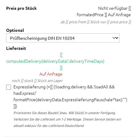
Nicht verfügbar
[[
Preis pro Stück
formatedPrice ]]
Auf Anfrage
ab [[ price.from ]] Stück nur [[ price.price ]]
Optional
Lieferzeit
[[
computedDelivery(deliveryData?.deliveryTimeDays)
]]
Auf Anfrage
noch [[ stock ]] Stück am Lager
Expresslieferung (+[[ (!loading.delivery && !loadAll &&
hasExpress?
formatPrice(deliveryData.ExpresslieferungPauschale*tax):"")
]])
Priorisieren Sie dieses Bauteil (max. 400 Stück) in unserer Fertigung.
Verkürzen Sie die Lieferzeit um 1-2 Werktage. Diesen Service testen wir
aktuell exklusiv für das Lieferland Deutschland.