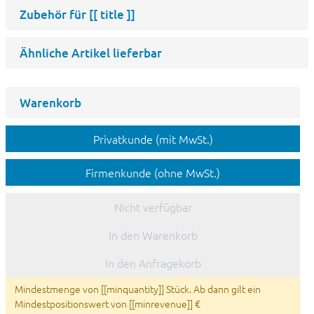
Zubehör für
[[ title ]]
Ähnliche Artikel lieferbar
Warenkorb
Privatkunde (mit MwSt.)
Firmenkunde (ohne MwSt.)
Nicht verfügbar
In den Warenkorb
In den Anfragekorb
Mindestmenge von [[minquantity]] Stück. Ab dann gilt ein
Mindestpositionswert von [[minrevenue]] €