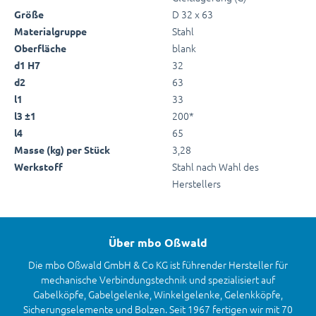
D 32 x 63
Größe
Stahl
Materialgruppe
blank
Oberfläche
32
d1 H7
63
d2
33
l1
200*
l3 ±1
65
l4
3,28
Masse (kg) per Stück
Stahl nach Wahl des
Werkstoff
Herstellers
Über mbo Oßwald
Die mbo Oßwald GmbH & Co KG ist führender Hersteller für
mechanische Verbindungstechnik und spezialisiert auf
Gabelköpfe, Gabelgelenke, Winkelgelenke, Gelenkköpfe,
Sicherungselemente und Bolzen. Seit 1967 fertigen wir mit 70