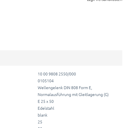
10 00 9808 2550/000
0105104
Wellengelenk DIN 808 Form E,
Normalausführung mit Gleitlagerung (G)
E 25 x 50
Edelstahl
blank
25