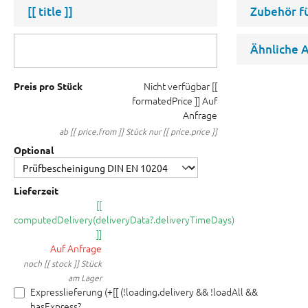
[[ title ]]
Zubehör f
Ähnliche A
Nicht verfügbar
[[
Preis pro Stück
formatedPrice ]]
Auf
Anfrage
ab [[ price.from ]] Stück nur [[ price.price ]]
Optional
Lieferzeit
[[
computedDelivery(deliveryData?.deliveryTimeDays)
]]
Auf Anfrage
noch [[ stock ]] Stück
am Lager
Expresslieferung (+[[ (!loading.delivery && !loadAll &&
hasExpress?