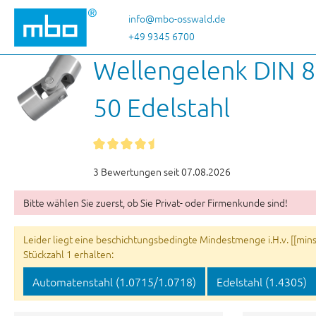
 Hauptinhalt springen
Zur Suche springen
Zur Hauptnavigation springen
info@mbo-osswald.de
+49 9345 6700
Wellengelenk DIN 8
50 Edelstahl
3 Bewertungen seit 07.08.2026
Bitte wählen Sie zuerst, ob Sie Privat- oder Firmenkunde sind!
Leider liegt eine beschichtungsbedingte Mindestmenge i.H.v. [[minsu
Stückzahl 1 erhalten:
Automatenstahl (1.0715/1.0718)
Edelstahl (1.4305)