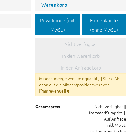
Warenkorb
Privatkunde (mit
Firmenkunde
MwSt.)
(ohne MwSt.)
Nicht verfügbar
In den Warenkorb
In den Anfragekorb
Mindestmenge von [[minquantity]] Stück. Ab
dann gilt ein Mindestpositionswert von
[[minrevenue]] €
Nicht verfügbar
[[
Gesamtpreis
formatedSumprice ]]
Auf Anfrage
inkl. MwSt.
zzgl. Versandkosten