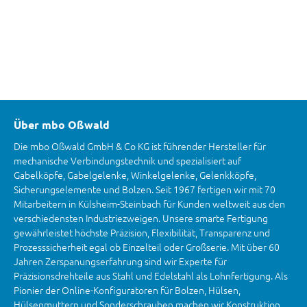
Über mbo Oßwald
Die mbo Oßwald GmbH & Co KG ist führender Hersteller für
mechanische Verbindungstechnik und spezialisiert auf
Gabelköpfe, Gabelgelenke, Winkelgelenke, Gelenkköpfe,
Sicherungselemente und Bolzen. Seit 1967 fertigen wir mit 70
Mitarbeitern in Külsheim-Steinbach für Kunden weltweit aus den
verschiedensten Industriezweigen. Unsere smarte Fertigung
gewährleistet höchste Präzision, Flexibilität, Transparenz und
Prozesssicherheit egal ob Einzelteil oder Großserie. Mit über 60
Jahren Zerspanungserfahrung sind wir Experte für
Präzisionsdrehteile aus Stahl und Edelstahl als Lohnfertigung. Als
Pionier der Online-Konfiguratoren für Bolzen, Hülsen,
Hülsenmuttern und Sonderschrauben machen wir Konstruktion