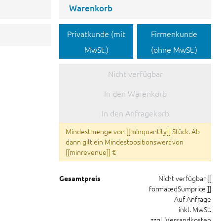
Warenkorb
Privatkunde (mit
Firmenkunde
MwSt.)
(ohne MwSt.)
Nicht verfügbar
In den Warenkorb
In den Anfragekorb
Mindestmenge von [[minquantity]] Stück. Ab
dann gilt ein Mindestpositionswert von
[[minrevenue]] €
Nicht verfügbar
[[
Gesamtpreis
formatedSumprice ]]
Auf Anfrage
inkl. MwSt.
zzgl. Versandkosten