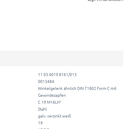
11 03 4019 8161/013
0013484
Winkelgelenk ähnlich DIN 71802 Form C mit
Gewindezapfen
C 19 M16LH¹
Stahl
galv. verzinkt weiß
19