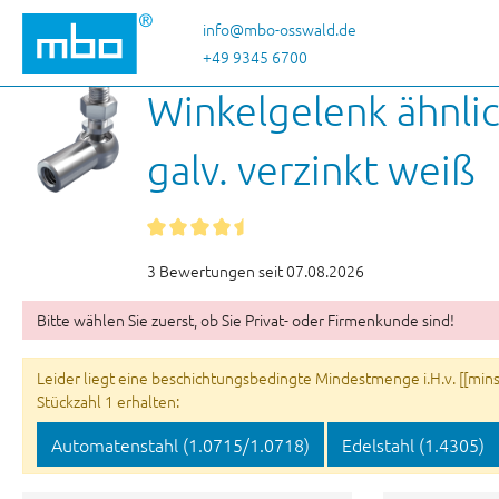
 Hauptinhalt springen
Zur Suche springen
Zur Hauptnavigation springen
info@mbo-osswald.de
+49 9345 6700
Winkelgelenk ähnli
galv. verzinkt weiß
3 Bewertungen seit 07.08.2026
Bitte wählen Sie zuerst, ob Sie Privat- oder Firmenkunde sind!
Leider liegt eine beschichtungsbedingte Mindestmenge i.H.v. [[minsu
Stückzahl 1 erhalten:
Automatenstahl (1.0715/1.0718)
Edelstahl (1.4305)