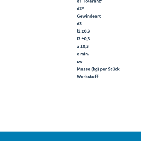
d1 Toleranz²
d2*
Gewindeart
d3
l2 ±0,3
l3 ±0,3
a ±0,3
e min.
sw
Masse (kg) per Stück
Werkstoff