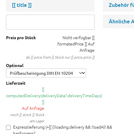
[[ title ]]
Zubehör f
Ähnliche A
Nicht verfügbar
[[
Preis pro Stück
formatedPrice ]]
Auf
Anfrage
ab [[ price.from ]] Stück nur [[ price.price ]]
Optional
Lieferzeit
[[
computedDelivery(deliveryData?.deliveryTimeDays)
]]
Auf Anfrage
noch [[ stock ]] Stück
am Lager
Expresslieferung (+[[ (!loading.delivery && !loadAll &&
hasExpress?