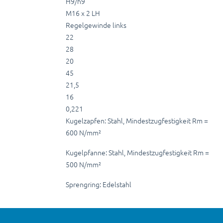
H9/h9
M16 x 2 LH
Regelgewinde links
22
28
20
45
21,5
16
0,221
Kugelzapfen: Stahl, Mindestzugfestigkeit Rm =
600 N/mm²
Kugelpfanne: Stahl, Mindestzugfestigkeit Rm =
500 N/mm²
Sprengring: Edelstahl