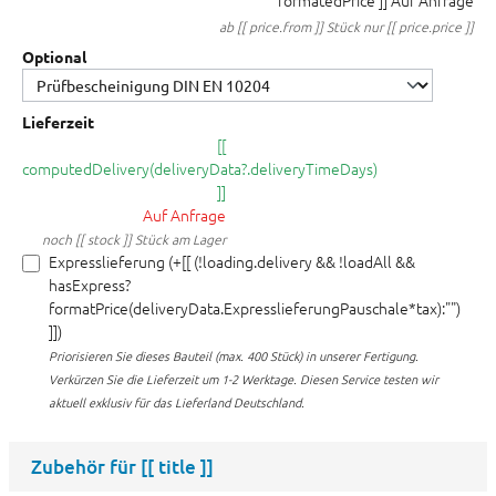
formatedPrice ]]
Auf Anfrage
ab [[ price.from ]] Stück nur [[ price.price ]]
Optional
Lieferzeit
[[
computedDelivery(deliveryData?.deliveryTimeDays)
]]
Auf Anfrage
noch [[ stock ]] Stück am Lager
Expresslieferung (+[[ (!loading.delivery && !loadAll &&
hasExpress?
formatPrice(deliveryData.ExpresslieferungPauschale*tax):"")
]])
Priorisieren Sie dieses Bauteil (max. 400 Stück) in unserer Fertigung.
Verkürzen Sie die Lieferzeit um 1-2 Werktage. Diesen Service testen wir
aktuell exklusiv für das Lieferland Deutschland.
Zubehör für
[[ title ]]