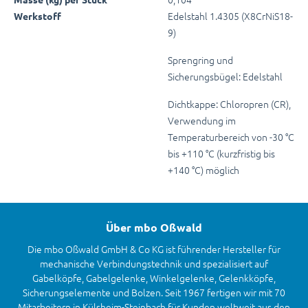
Edelstahl 1.4305 (X8CrNiS18-
Werkstoff
9)
Sprengring und
Sicherungsbügel: Edelstahl
Dichtkappe: Chloropren (CR),
Verwendung im
Temperaturbereich von -30 °C
bis +110 °C (kurzfristig bis
+140 °C) möglich
Über mbo Oßwald
Die mbo Oßwald GmbH & Co KG ist führender Hersteller für
mechanische Verbindungstechnik und spezialisiert auf
Gabelköpfe, Gabelgelenke, Winkelgelenke, Gelenkköpfe,
Sicherungselemente und Bolzen. Seit 1967 fertigen wir mit 70
Mitarbeitern in Külsheim-Steinbach für Kunden weltweit aus den