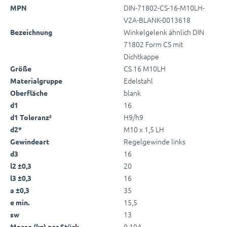
DIN-71802-CS-16-M10LH-
MPN
V2A-BLANK-0013618
Winkelgelenk ähnlich DIN
Bezeichnung
71802 Form CS mit
Dichtkappe
CS 16 M10LH
Größe
Edelstahl
Materialgruppe
blank
Oberfläche
16
d1
H9/h9
d1 Toleranz²
M10 x 1,5 LH
d2*
Regelgewinde links
Gewindeart
16
d3
20
l2 ±0,3
16
l3 ±0,3
35
a ±0,3
15,5
e min.
13
sw
0,104
Masse (kg) per Stück