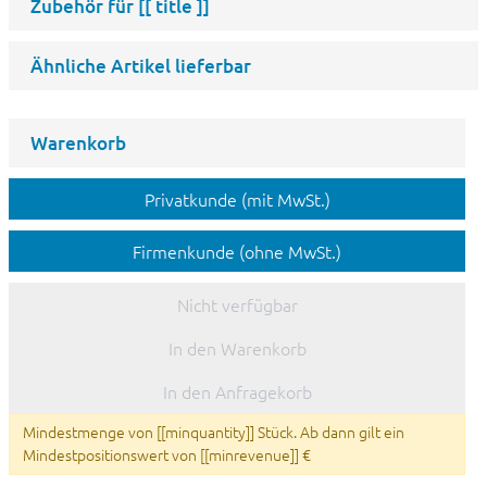
Zubehör für
[[ title ]]
Ähnliche Artikel lieferbar
Warenkorb
Privatkunde (mit MwSt.)
Firmenkunde (ohne MwSt.)
Nicht verfügbar
In den Warenkorb
In den Anfragekorb
Mindestmenge von [[minquantity]] Stück. Ab dann gilt ein
Mindestpositionswert von [[minrevenue]] €