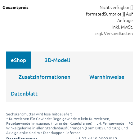
Nicht verfügbar
[[
Gesamtpreis
formatedSumprice ]]
Auf
Anfrage
inkl. MwSt.
zzgl. Versandkosten
eShop
3D-Modell
Zusatzinformationen
Warnhinweise
Datenblatt
Sechskantmutter wird lose mitgeliefert
* Kurzzeichen für Gewinde: Regelgewinde = kein Kurzzeichen,
Regelgewinde linksgängig (nur in der Kugelpfanne) = LH, Feingewinde = FG
Winkelgelenke in allen Standardausführungen (Form B/BS und C/CS) und
Axialgelenke sind mit Dichtkappen lieferbar.
11 33 4419 8002/013
Bestellnummer