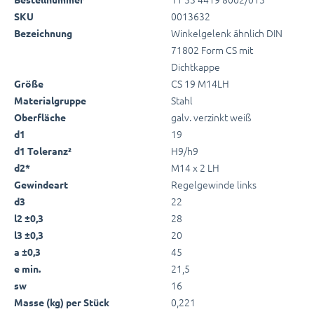
0013632
SKU
Winkelgelenk ähnlich DIN
Bezeichnung
71802 Form CS mit
Dichtkappe
CS 19 M14LH
Größe
Stahl
Materialgruppe
galv. verzinkt weiß
Oberfläche
19
d1
H9/h9
d1 Toleranz²
M14 x 2 LH
d2*
Regelgewinde links
Gewindeart
22
d3
28
l2 ±0,3
20
l3 ±0,3
45
a ±0,3
21,5
e min.
16
sw
0,221
Masse (kg) per Stück