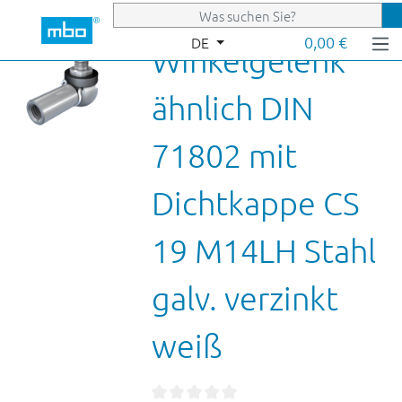
Zum Hauptinhalt springen
0,00 €
DE
Winkelgelenk
ähnlich DIN
71802 mit
Dichtkappe CS
19 M14LH Stahl
galv. verzinkt
weiß