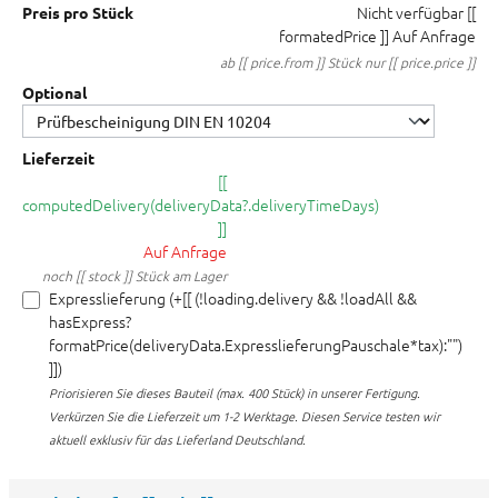
Nicht verfügbar
[[
Preis pro Stück
formatedPrice ]]
Auf Anfrage
ab [[ price.from ]] Stück nur [[ price.price ]]
Optional
Lieferzeit
[[
computedDelivery(deliveryData?.deliveryTimeDays)
]]
Auf Anfrage
noch [[ stock ]] Stück am Lager
Expresslieferung (+[[ (!loading.delivery && !loadAll &&
hasExpress?
formatPrice(deliveryData.ExpresslieferungPauschale*tax):"")
]])
Priorisieren Sie dieses Bauteil (max. 400 Stück) in unserer Fertigung.
Verkürzen Sie die Lieferzeit um 1-2 Werktage. Diesen Service testen wir
aktuell exklusiv für das Lieferland Deutschland.