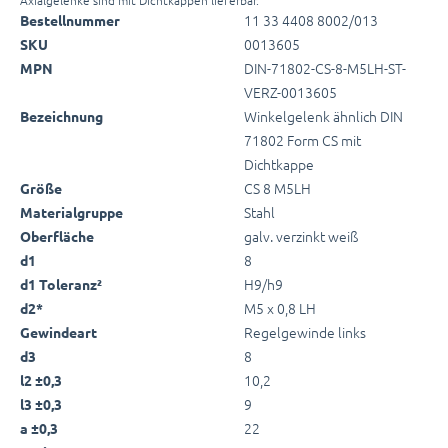
11 33 4408 8002/013
Bestellnummer
0013605
SKU
DIN-71802-CS-8-M5LH-ST-
MPN
VERZ-0013605
Winkelgelenk ähnlich DIN
Bezeichnung
71802 Form CS mit
Dichtkappe
CS 8 M5LH
Größe
Stahl
Materialgruppe
galv. verzinkt weiß
Oberfläche
8
d1
H9/h9
d1 Toleranz²
M5 x 0,8 LH
d2*
Regelgewinde links
Gewindeart
8
d3
10,2
l2 ±0,3
9
l3 ±0,3
22
a ±0,3