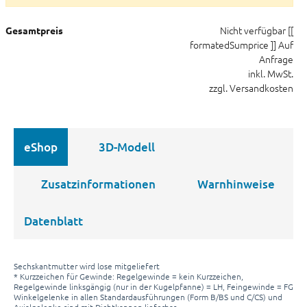
Nicht verfügbar
[[
Gesamtpreis
formatedSumprice ]]
Auf
Anfrage
inkl. MwSt.
zzgl. Versandkosten
eShop
3D-Modell
Zusatzinformationen
Warnhinweise
Datenblatt
Sechskantmutter wird lose mitgeliefert
* Kurzzeichen für Gewinde: Regelgewinde = kein Kurzzeichen,
Regelgewinde linksgängig (nur in der Kugelpfanne) = LH, Feingewinde = FG
Winkelgelenke in allen Standardausführungen (Form B/BS und C/CS) und
Axialgelenke sind mit Dichtkappen lieferbar.