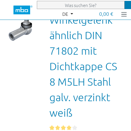
Zum Hauptinhalt springen
0,00 €
DE
Winkelgelenk
ähnlich DIN
71802 mit
Dichtkappe CS
8 M5LH Stahl
galv. verzinkt
weiß