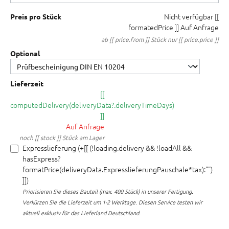
Nicht verfügbar
[[
Preis pro Stück
formatedPrice ]]
Auf Anfrage
ab [[ price.from ]] Stück nur [[ price.price ]]
Optional
Lieferzeit
[[
computedDelivery(deliveryData?.deliveryTimeDays)
]]
Auf Anfrage
noch [[ stock ]] Stück am Lager
Expresslieferung (+[[ (!loading.delivery && !loadAll &&
hasExpress?
formatPrice(deliveryData.ExpresslieferungPauschale*tax):"")
]])
Priorisieren Sie dieses Bauteil (max. 400 Stück) in unserer Fertigung.
Verkürzen Sie die Lieferzeit um 1-2 Werktage. Diesen Service testen wir
aktuell exklusiv für das Lieferland Deutschland.