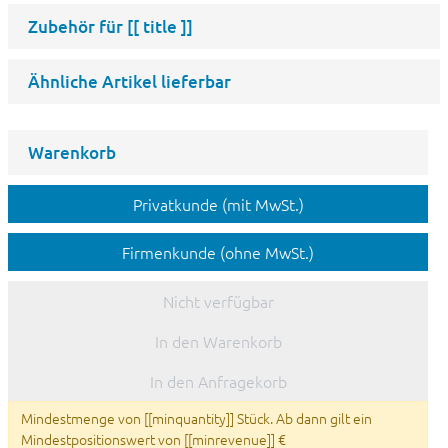
Zubehör für
[[ title ]]
Ähnliche Artikel lieferbar
Warenkorb
Privatkunde (mit MwSt.)
Firmenkunde (ohne MwSt.)
Nicht verfügbar
In den Warenkorb
In den Anfragekorb
Mindestmenge von [[minquantity]] Stück. Ab dann gilt ein
Mindestpositionswert von [[minrevenue]] €