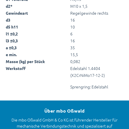
M10 x 1,5
d2*
Regelgewinde rechts
Gewindeart
16
d3
10
d5 h11
6
l1 ±0,2
16
l3 ±0,3
35
a ±0,3
15,5
e min.
0,082
Masse (kg) per Stück
Edelstahl 1.4404
Werkstoff
(X2CrNiMo17-12-2)
Sprengring: Edelstahl
Über mbo Oßwald
Die mbo Oßwald GmbH & Co KG ist führender Hersteller für
mechanische Verbindungstechnik und spezialisiert auf