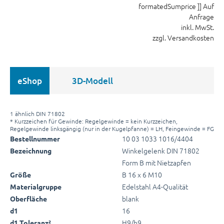
formatedSumprice ]]
Auf
Anfrage
inkl. MwSt.
zzgl. Versandkosten
eShop
3D-Modell
1 ähnlich DIN 71802
* Kurzzeichen für Gewinde: Regelgewinde = kein Kurzzeichen,
Regelgewinde linksgängig (nur in der Kugelpfanne) = LH, Feingewinde = FG
10 03 1033 1016/4404
Bestellnummer
Winkelgelenk DIN 71802
Bezeichnung
Form B mit Nietzapfen
B 16 x 6 M10
Größe
Edelstahl A4-Qualität
Materialgruppe
blank
Oberfläche
16
d1
H9/h9
d1 Toleranz²