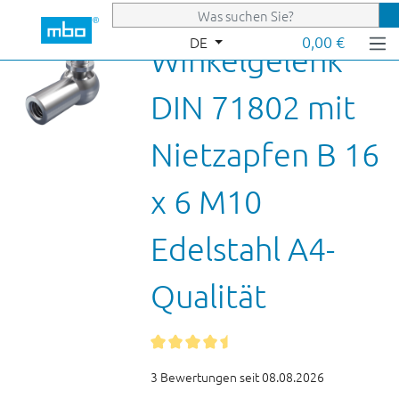
Zum Hauptinhalt springen
0,00 €
DE
Winkelgelenk
DIN 71802 mit
Nietzapfen B 16
x 6 M10
Edelstahl A4-
Qualität
3 Bewertungen seit 08.08.2026