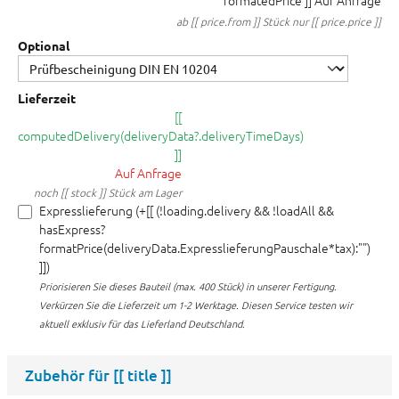
formatedPrice ]]
Auf Anfrage
ab [[ price.from ]] Stück nur [[ price.price ]]
Optional
Lieferzeit
[[
computedDelivery(deliveryData?.deliveryTimeDays)
]]
Auf Anfrage
noch [[ stock ]] Stück am Lager
Expresslieferung (+[[ (!loading.delivery && !loadAll &&
hasExpress?
formatPrice(deliveryData.ExpresslieferungPauschale*tax):"")
]])
Priorisieren Sie dieses Bauteil (max. 400 Stück) in unserer Fertigung.
Verkürzen Sie die Lieferzeit um 1-2 Werktage. Diesen Service testen wir
aktuell exklusiv für das Lieferland Deutschland.
Zubehör für
[[ title ]]