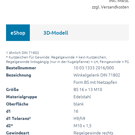
inkl. MwSt.
zzgl. Versandkosten
eShop
3D-Modell
1 ähnlich DIN 71802
* Kurzzeichen für Gewinde: Regelgewinde = kein Kurzzeichen,
Regelgewinde linksgängig (nur in der Kugelpfanne) = LH, Feingewinde = FG
10 03 1333 2016/000
Bestellnummer
Winkelgelenk DIN 71802
Bezeichnung
Form BS mit Nietzapfen
BS 16 x 13 M10
Größe
Edelstahl
Materialgruppe
blank
Oberfläche
16
d1
H9/h9
d1 Toleranz²
M10 x 1,5
d2*
Regelgewinde rechts
Gewindeart