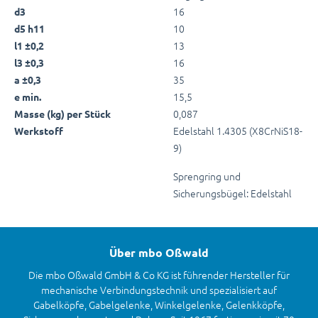
16
d3
10
d5 h11
13
l1 ±0,2
16
l3 ±0,3
35
a ±0,3
15,5
e min.
0,087
Masse (kg) per Stück
Edelstahl 1.4305 (X8CrNiS18-
Werkstoff
9)
Sprengring und
Sicherungsbügel: Edelstahl
Über mbo Oßwald
Die mbo Oßwald GmbH & Co KG ist führender Hersteller für
mechanische Verbindungstechnik und spezialisiert auf
Gabelköpfe, Gabelgelenke, Winkelgelenke, Gelenkköpfe,