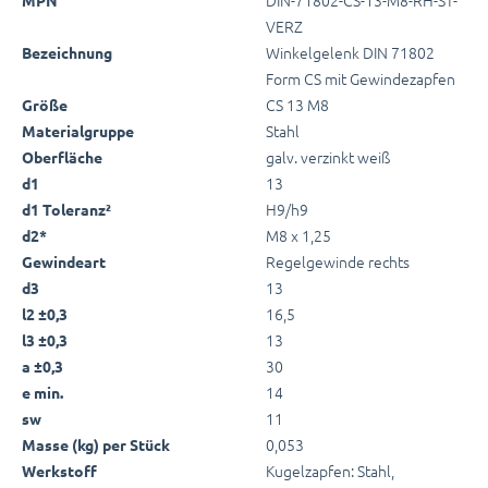
VERZ
Winkelgelenk DIN 71802
Bezeichnung
Form CS mit Gewindezapfen
CS 13 M8
Größe
Stahl
Materialgruppe
galv. verzinkt weiß
Oberfläche
13
d1
H9/h9
d1 Toleranz²
M8 x 1,25
d2*
Regelgewinde rechts
Gewindeart
13
d3
16,5
l2 ±0,3
13
l3 ±0,3
30
a ±0,3
14
e min.
11
sw
0,053
Masse (kg) per Stück
Kugelzapfen: Stahl,
Werkstoff