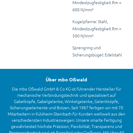
Mindestzugfestigkeit Rm =
600 N/mm²
Kugelpfanne: Stahl,
Mindestzugfestigkeit Rm =
500 N/mm²
Sprengring und
Sicherungsbügel: Edelstahl
Über mbo Oßwald
Die mbo Oßwald GmbH & Co KG ist führender Hersteller für
mechanische Verbindungstechnik und spezialisiert auf
Gabelköpfe, Gabelgelenke, Winkelgelenke, Gelenkköpfe,
Sicherungselemente und Bolzen. Seit 1967 fertigen wir mit 70
Mitarbeitern in Külsheim-Steinbach für Kunden weltweit aus den
verschiedensten Industriezweigen. Unsere smarte Fertigung
gewährleistet höchste Präzision, Flexibilität, Transparenz und
Prozesssicherheit egal ob Einzelteil oder Großserie. Mit über 60