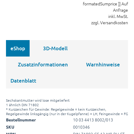
formatedSumprice ]]
Auf
Anfrage
inkl. MwSt.
zzgl. Versandkosten
eShop
3D-Modell
Zusatzinformationen
Warnhinweise
Datenblatt
Sechskantmutter wird lose mitgeliefert
1 ähnlich DIN 71802
* Kurzzeichen für Gewinde: Regelgewinde = kein Kurzzeichen,
Regelgewinde linksgängig (nur in der Kugelpfanne) = LH, Feingewinde = FG
10 03 4413 8002/013
Bestellnummer
0010346
SKU
DIN-71802-CS-13-M8-RH-ST-
MPN