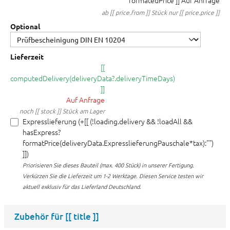
formatedPrice ]]
Auf Anfrage
ab [[ price.from ]] Stück nur [[ price.price ]]
Optional
Lieferzeit
[[
computedDelivery(deliveryData?.deliveryTimeDays)
]]
Auf Anfrage
noch [[ stock ]] Stück am Lager
Expresslieferung (+[[ (!loading.delivery && !loadAll &&
hasExpress?
formatPrice(deliveryData.ExpresslieferungPauschale*tax):"")
]])
Priorisieren Sie dieses Bauteil (max. 400 Stück) in unserer Fertigung.
Verkürzen Sie die Lieferzeit um 1-2 Werktage. Diesen Service testen wir
aktuell exklusiv für das Lieferland Deutschland.
Zubehör für
[[ title ]]