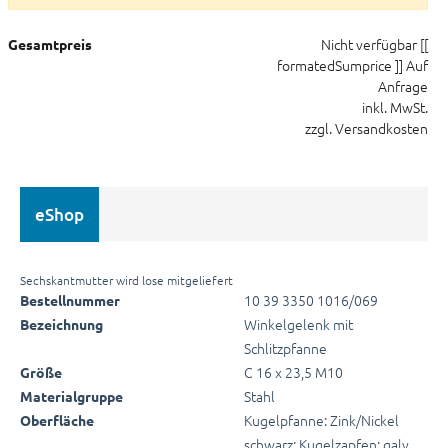
Nicht verfügbar
[[
Gesamtpreis
formatedSumprice ]]
Auf
Anfrage
inkl. MwSt.
zzgl. Versandkosten
eShop
Sechskantmutter wird lose mitgeliefert
10 39 3350 1016/069
Bestellnummer
Winkelgelenk mit
Bezeichnung
Schlitzpfanne
C 16 x 23,5 M10
Größe
Stahl
Materialgruppe
Kugelpfanne: Zink/Nickel
Oberfläche
schwarz; Kugelzapfen: galv.