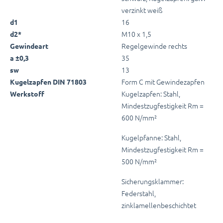
verzinkt weiß
16
d1
M10 x 1,5
d2*
Regelgewinde rechts
Gewindeart
35
a ±0,3
13
sw
Form C mit Gewindezapfen
Kugelzapfen DIN 71803
Kugelzapfen: Stahl,
Werkstoff
Mindestzugfestigkeit Rm =
600 N/mm²
Kugelpfanne: Stahl,
Mindestzugfestigkeit Rm =
500 N/mm²
Sicherungsklammer:
Federstahl,
zinklamellenbeschichtet