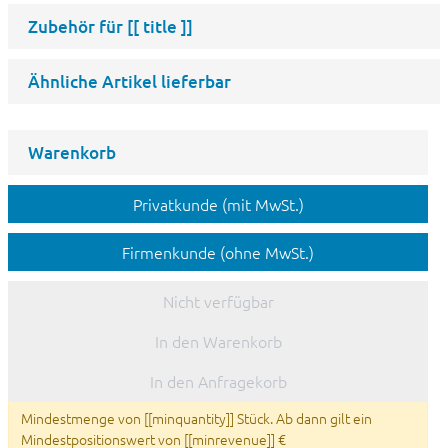
Zubehör für
[[ title ]]
Ähnliche Artikel lieferbar
Warenkorb
Privatkunde (mit MwSt.)
Firmenkunde (ohne MwSt.)
Nicht verfügbar
In den Warenkorb
In den Anfragekorb
Mindestmenge von [[minquantity]] Stück. Ab dann gilt ein
Mindestpositionswert von [[minrevenue]] €