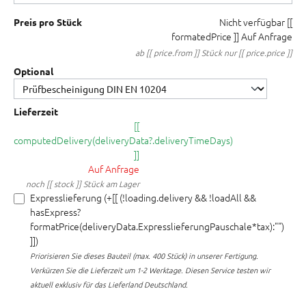
Nicht verfügbar
[[
Preis pro Stück
formatedPrice ]]
Auf Anfrage
ab [[ price.from ]] Stück nur [[ price.price ]]
Optional
Lieferzeit
[[
computedDelivery(deliveryData?.deliveryTimeDays)
]]
Auf Anfrage
noch [[ stock ]] Stück am Lager
Expresslieferung (+[[ (!loading.delivery && !loadAll &&
hasExpress?
formatPrice(deliveryData.ExpresslieferungPauschale*tax):"")
]])
Priorisieren Sie dieses Bauteil (max. 400 Stück) in unserer Fertigung.
Verkürzen Sie die Lieferzeit um 1-2 Werktage. Diesen Service testen wir
aktuell exklusiv für das Lieferland Deutschland.