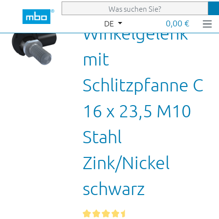
Zum Hauptinhalt springen
0,00 €
DE
Winkelgelenk
mit
Schlitzpfanne C
16 x 23,5 M10
Stahl
Zink/Nickel
schwarz