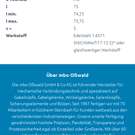
75
l
74,25
l min.
75,75
l max.
5
c ≈
Edelstahl 1.4571
Werkstoff
(X6CrNiMoTi17-12-2)* oder
gleichwertiger Werkstoff
Über mbo Oßwald
Die mbo Oßwald GmbH & Co KG ist führender Hersteller für
mechanische Verbindungstechnik und spezialisiert auf
Gabelköpfe, Gabelgelenke, Winkelgelenke, Gelenkköpfe,
Sicherungselemente und Bolzen. Seit 1967 fertigen wir mit 70
Mitarbeitern in Külsheim-Steinbach für Kunden weltweit aus den
verschiedensten Industriezweigen. Unsere smarte Fertigung
gewährleistet höchste Präzision, Flexibilität, Transparenz und
Prozesssicherheit egal ob Einzelteil oder Großserie. Mit über 60