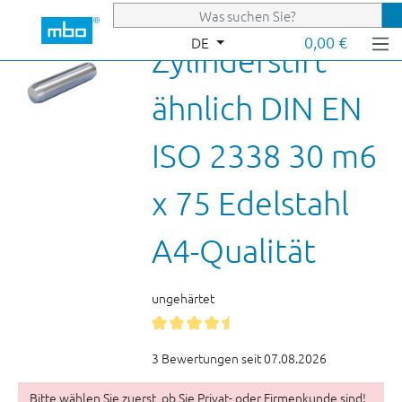
Zum Hauptinhalt springen
0,00 €
DE
Zylinderstift
ähnlich DIN EN
ISO 2338 30 m6
x 75 Edelstahl
A4-Qualität
ungehärtet
3 Bewertungen seit 07.08.2026
Bitte wählen Sie zuerst, ob Sie Privat- oder Firmenkunde sind!