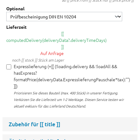
ab [[ price.from ]] Stück nur [[ price.price ]]
Optional
Lieferzeit
[[
computedDelivery(deliveryData?.deliveryTimeDays)
]]
Auf Anfrage
noch [[ stock ]] Stück am Lager
Expresslieferung (+[[ (!loading.delivery && !loadAll &&
hasExpress?
formatPrice(deliveryData.ExpresslieferungPauschale*tax):"")
]])
Priorisieren Sie dieses Bauteil (max. 400 Stück) in unserer Fertigung.
Verkürzen Sie die Lieferzeit um 1-2 Werktage. Diesen Service testen wir
aktuell exklusiv für das Lieferland Deutschland.
Zubehör für
[[ title ]]