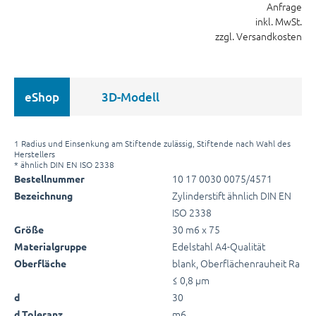
Anfrage
inkl. MwSt.
zzgl. Versandkosten
eShop
3D-Modell
1 Radius und Einsenkung am Stiftende zulässig, Stiftende nach Wahl des
Herstellers
* ähnlich DIN EN ISO 2338
10 17 0030 0075/4571
Bestellnummer
Zylinderstift ähnlich DIN EN
Bezeichnung
ISO 2338
30 m6 x 75
Größe
Edelstahl A4-Qualität
Materialgruppe
blank, Oberflächenrauheit Ra
Oberfläche
≤ 0,8 µm
30
d
m6
d Toleranz