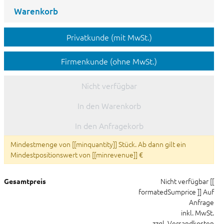
Warenkorb
Privatkunde (mit MwSt.)
Firmenkunde (ohne MwSt.)
Nicht verfügbar
In den Warenkorb
In den Anfragekorb
Mindestmenge von [[minquantity]] Stück. Ab dann gilt ein
Mindestpositionswert von [[minrevenue]] €
Nicht verfügbar
[[
Gesamtpreis
formatedSumprice ]]
Auf
Anfrage
inkl. MwSt.
zzgl. Versandkosten