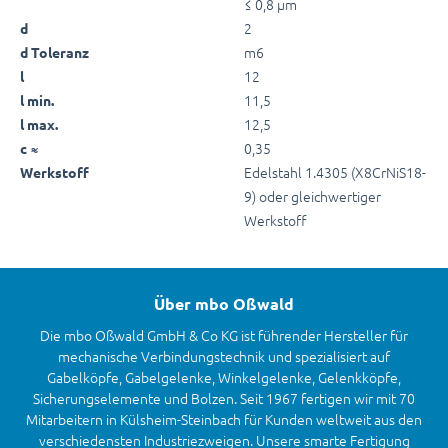
≤ 0,8 µm
2
d
m6
d Toleranz
12
l
11,5
l min.
12,5
l max.
0,35
c ≈
Edelstahl 1.4305 (X8CrNiS18-
Werkstoff
9) oder gleichwertiger
Werkstoff
Über mbo Oßwald
Die mbo Oßwald GmbH & Co KG ist führender Hersteller für
mechanische Verbindungstechnik und spezialisiert auf
Gabelköpfe, Gabelgelenke, Winkelgelenke, Gelenkköpfe,
Sicherungselemente und Bolzen. Seit 1967 fertigen wir mit 70
Mitarbeitern in Külsheim-Steinbach für Kunden weltweit aus den
verschiedensten Industriezweigen. Unsere smarte Fertigung