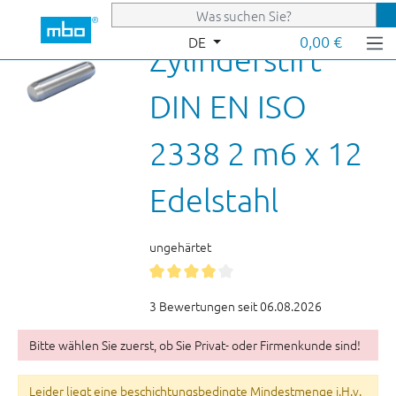
Zum Hauptinhalt springen
0,00 €
DE
Zylinderstift
DIN EN ISO
2338 2 m6 x 12
Edelstahl
ungehärtet
3 Bewertungen seit 06.08.2026
Bitte wählen Sie zuerst, ob Sie Privat- oder Firmenkunde sind!
Leider liegt eine beschichtungsbedingte Mindestmenge i.H.v.