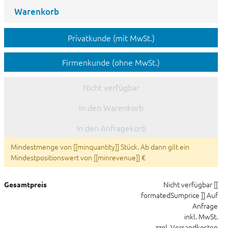
Warenkorb
Privatkunde (mit MwSt.)
Firmenkunde (ohne MwSt.)
Nicht verfügbar
In den Warenkorb
In den Anfragekorb
Mindestmenge von [[minquantity]] Stück. Ab dann gilt ein
Mindestpositionswert von [[minrevenue]] €
Nicht verfügbar
[[
Gesamtpreis
formatedSumprice ]]
Auf
Anfrage
inkl. MwSt.
zzgl. Versandkosten