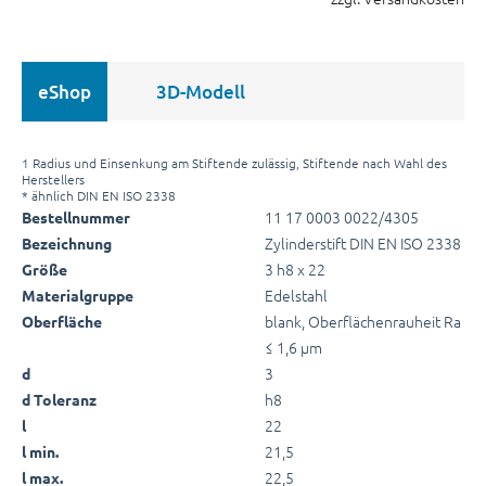
eShop
3D-Modell
1 Radius und Einsenkung am Stiftende zulässig, Stiftende nach Wahl des
Herstellers
* ähnlich DIN EN ISO 2338
11 17 0003 0022/4305
Bestellnummer
Zylinderstift DIN EN ISO 2338
Bezeichnung
3 h8 x 22
Größe
Edelstahl
Materialgruppe
blank, Oberflächenrauheit Ra
Oberfläche
≤ 1,6 µm
3
d
h8
d Toleranz
22
l
21,5
l min.
22,5
l max.