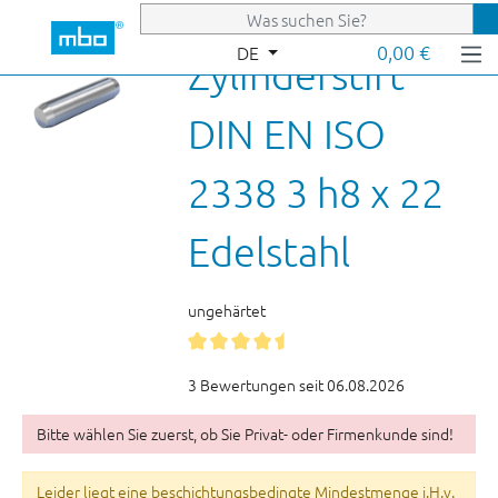
Zum Hauptinhalt springen
0,00 €
DE
Zylinderstift
DIN EN ISO
2338 3 h8 x 22
Edelstahl
ungehärtet
3 Bewertungen seit 06.08.2026
Bitte wählen Sie zuerst, ob Sie Privat- oder Firmenkunde sind!
Leider liegt eine beschichtungsbedingte Mindestmenge i.H.v.