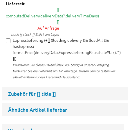
Lieferzeit
[[
computedDelivery(deliveryData?.deliveryTimeDays)
]]
Auf Anfrage
noch [[ stock ]] Stück am Lager
Expresslieferung (+[[ (!loading.delivery && !loadAll &&
hasExpress?
formatPrice(deliveryData.ExpresslieferungPauschale*tax):"")
]])
Priorisieren Sie dieses Bauteil (max. 400 Stück) in unserer Fertigung.
Verkürzen Sie die Lieferzeit um 1-2 Werktage. Diesen Service testen wir
aktuell exklusiv für das Lieferland Deutschland.
Zubehör für
[[ title ]]
Ähnliche Artikel lieferbar