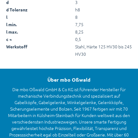
3
d
h8
d Toleranz
8
l
7,75
l min.
8,25
l max.
0,5
c ≈
Stahl, Härte 125 HV30 bis 245
Werkstoff
HV30
Über mbo Oßwald
Die mbo Oßwald GmbH & Co KG ist führender Hersteller für
mechanische Verbindungstechnik und spezialisiert auf
Gabelköpfe, Gabelgelenke, Winkelgelenke, Gelenkköpfe,
Sicherungselemente und Bolzen. Seit 1967 fertigen wir mit 70
Mitarbeitern in Külsheim-Steinbach für Kunden weltweit aus den
verschiedensten Industriezweigen. Unsere smarte Fertigung
gewährleistet höchste Präzision, Flexibilität, Transparenz und
Prozesssicherheit egal ob Einzelteil oder Großserie. Mit über 60