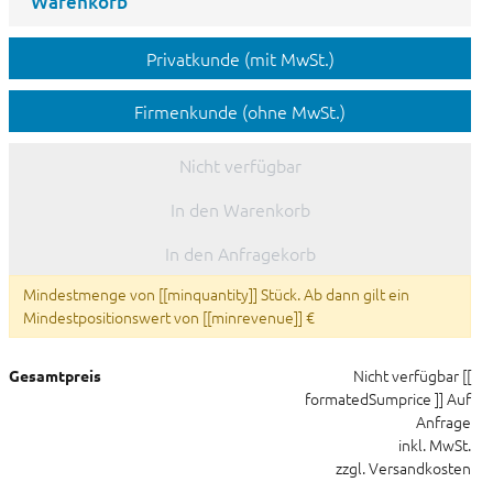
Warenkorb
Privatkunde (mit MwSt.)
Firmenkunde (ohne MwSt.)
Nicht verfügbar
In den Warenkorb
In den Anfragekorb
Mindestmenge von [[minquantity]] Stück. Ab dann gilt ein
Mindestpositionswert von [[minrevenue]] €
Nicht verfügbar
[[
Gesamtpreis
formatedSumprice ]]
Auf
Anfrage
inkl. MwSt.
zzgl. Versandkosten