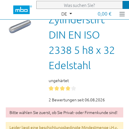
Zum Hauptinhalt springen
0,00 €
DE
Zylinderstift
DIN EN ISO
2338 5 h8 x 32
Edelstahl
ungehärtet
2 Bewertungen seit 06.08.2026
Bitte wählen Sie zuerst, ob Sie Privat- oder Firmenkunde sind!
Leider liegt eine beschichtungsbedingte Mindestmenge i.H.v.