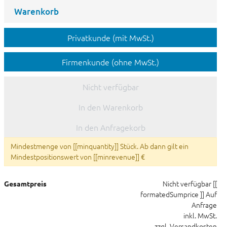
Warenkorb
Privatkunde (mit MwSt.)
Firmenkunde (ohne MwSt.)
Nicht verfügbar
In den Warenkorb
In den Anfragekorb
Mindestmenge von [[minquantity]] Stück. Ab dann gilt ein
Mindestpositionswert von [[minrevenue]] €
Nicht verfügbar
[[
Gesamtpreis
formatedSumprice ]]
Auf
Anfrage
inkl. MwSt.
zzgl. Versandkosten