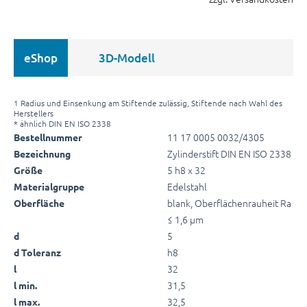
eShop
3D-Modell
1 Radius und Einsenkung am Stiftende zulässig, Stiftende nach Wahl des
Herstellers
* ähnlich DIN EN ISO 2338
11 17 0005 0032/4305
Bestellnummer
Zylinderstift DIN EN ISO 2338
Bezeichnung
5 h8 x 32
Größe
Edelstahl
Materialgruppe
blank, Oberflächenrauheit Ra
Oberfläche
≤ 1,6 µm
5
d
h8
d Toleranz
32
l
31,5
l min.
32,5
l max.