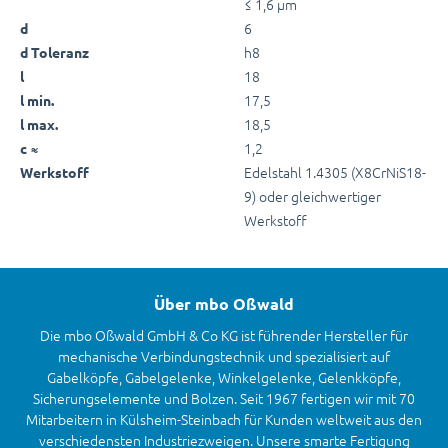
≤ 1,6 µm
6
d
h8
d Toleranz
18
l
17,5
l min.
18,5
l max.
1,2
c ≈
Edelstahl 1.4305 (X8CrNiS18-
Werkstoff
9) oder gleichwertiger
Werkstoff
Über mbo Oßwald
Die mbo Oßwald GmbH & Co KG ist führender Hersteller für
mechanische Verbindungstechnik und spezialisiert auf
Gabelköpfe, Gabelgelenke, Winkelgelenke, Gelenkköpfe,
Sicherungselemente und Bolzen. Seit 1967 fertigen wir mit 70
Mitarbeitern in Külsheim-Steinbach für Kunden weltweit aus den
verschiedensten Industriezweigen. Unsere smarte Fertigung