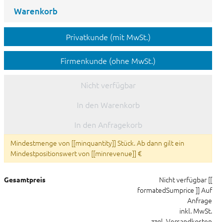
Warenkorb
Privatkunde (mit MwSt.)
Firmenkunde (ohne MwSt.)
Nicht verfügbar
In den Warenkorb
In den Anfragekorb
Mindestmenge von [[minquantity]] Stück. Ab dann gilt ein
Mindestpositionswert von [[minrevenue]] €
Nicht verfügbar
[[
Gesamtpreis
formatedSumprice ]]
Auf
Anfrage
inkl. MwSt.
zzgl. Versandkosten