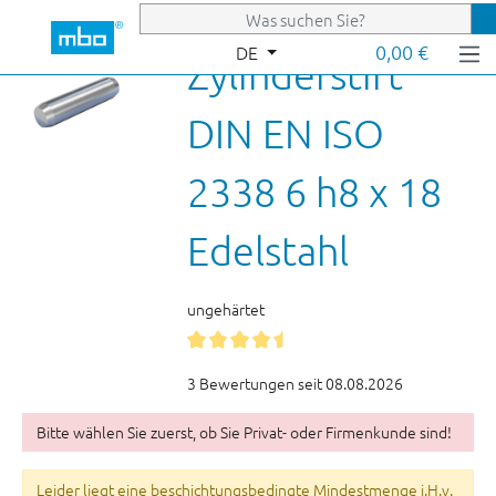
Zum Hauptinhalt springen
0,00 €
DE
Zylinderstift
DIN EN ISO
2338 6 h8 x 18
Edelstahl
ungehärtet
3 Bewertungen seit 08.08.2026
Bitte wählen Sie zuerst, ob Sie Privat- oder Firmenkunde sind!
Leider liegt eine beschichtungsbedingte Mindestmenge i.H.v.