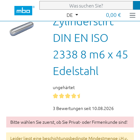
Zum Hauptinhalt springen
0,00 €
DE
Zylinderstift
DIN EN ISO
2338 8 m6 x 45
Edelstahl
ungehärtet
3 Bewertungen seit 10.08.2026
Bitte wählen Sie zuerst, ob Sie Privat- oder Firmenkunde sind!
Leider liegt eine beschichtungsbedingte Mindestmenge i.H.v.