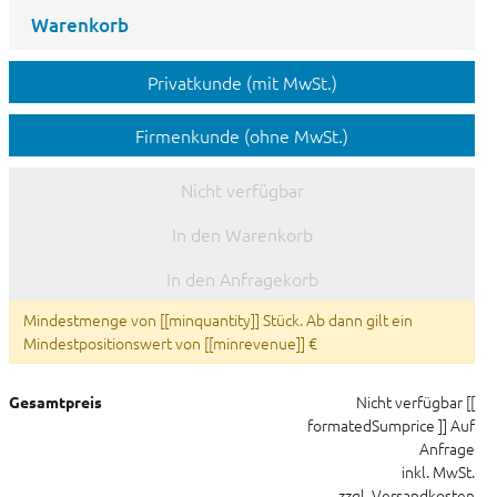
Warenkorb
Privatkunde (mit MwSt.)
Firmenkunde (ohne MwSt.)
Nicht verfügbar
In den Warenkorb
In den Anfragekorb
Mindestmenge von [[minquantity]] Stück. Ab dann gilt ein
Mindestpositionswert von [[minrevenue]] €
Nicht verfügbar
[[
Gesamtpreis
formatedSumprice ]]
Auf
Anfrage
inkl. MwSt.
zzgl. Versandkosten