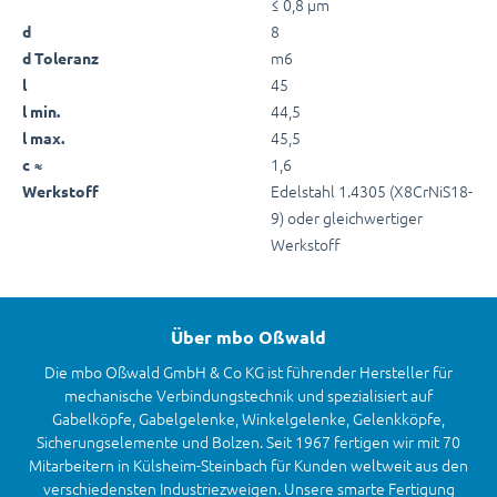
≤ 0,8 µm
8
d
m6
d Toleranz
45
l
44,5
l min.
45,5
l max.
1,6
c ≈
Edelstahl 1.4305 (X8CrNiS18-
Werkstoff
9) oder gleichwertiger
Werkstoff
Über mbo Oßwald
Die mbo Oßwald GmbH & Co KG ist führender Hersteller für
mechanische Verbindungstechnik und spezialisiert auf
Gabelköpfe, Gabelgelenke, Winkelgelenke, Gelenkköpfe,
Sicherungselemente und Bolzen. Seit 1967 fertigen wir mit 70
Mitarbeitern in Külsheim-Steinbach für Kunden weltweit aus den
verschiedensten Industriezweigen. Unsere smarte Fertigung