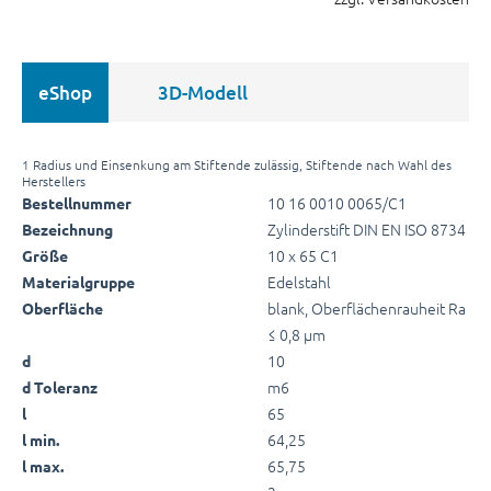
eShop
3D-Modell
1 Radius und Einsenkung am Stiftende zulässig, Stiftende nach Wahl des
Herstellers
10 16 0010 0065/C1
Bestellnummer
Zylinderstift DIN EN ISO 8734
Bezeichnung
10 x 65 C1
Größe
Edelstahl
Materialgruppe
blank, Oberflächenrauheit Ra
Oberfläche
≤ 0,8 µm
10
d
m6
d Toleranz
65
l
64,25
l min.
65,75
l max.