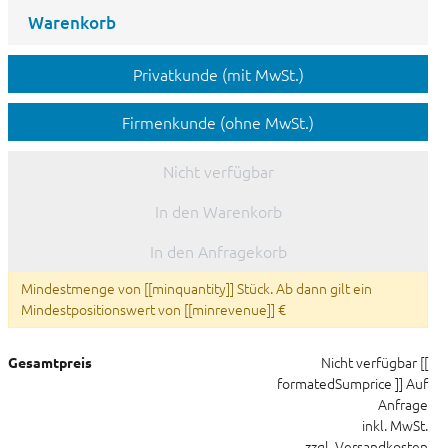
Warenkorb
Privatkunde (mit MwSt.)
Firmenkunde (ohne MwSt.)
Nicht verfügbar
In den Warenkorb
In den Anfragekorb
Mindestmenge von [[minquantity]] Stück. Ab dann gilt ein
Mindestpositionswert von [[minrevenue]] €
Nicht verfügbar
[[
Gesamtpreis
formatedSumprice ]]
Auf
Anfrage
inkl. MwSt.
zzgl. Versandkosten