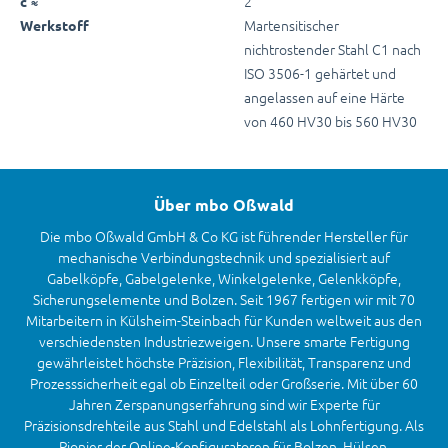
2
c ≈
Martensitischer
Werkstoff
nichtrostender Stahl C1 nach
ISO 3506-1 gehärtet und
angelassen auf eine Härte
von 460 HV30 bis 560 HV30
Über mbo Oßwald
Die mbo Oßwald GmbH & Co KG ist führender Hersteller für
mechanische Verbindungstechnik und spezialisiert auf
Gabelköpfe, Gabelgelenke, Winkelgelenke, Gelenkköpfe,
Sicherungselemente und Bolzen. Seit 1967 fertigen wir mit 70
Mitarbeitern in Külsheim-Steinbach für Kunden weltweit aus den
verschiedensten Industriezweigen. Unsere smarte Fertigung
gewährleistet höchste Präzision, Flexibilität, Transparenz und
Prozesssicherheit egal ob Einzelteil oder Großserie. Mit über 60
Jahren Zerspanungserfahrung sind wir Experte für
Präzisionsdrehteile aus Stahl und Edelstahl als Lohnfertigung. Als
Pionier der Online-Konfiguratoren für Bolzen, Hülsen,