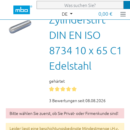
Zum Hauptinhalt springen
0,00 €
DE
Zylinderstift
DIN EN ISO
8734 10 x 65 C1
Edelstahl
gehärtet
3 Bewertungen seit 08.08.2026
Bitte wählen Sie zuerst, ob Sie Privat- oder Firmenkunde sind!
Leider liegt eine beschichtungsbedingte Mindestmenge i.H.v.