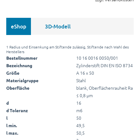
eShop
3D-Modell
1 Radius und Einsenkung am Stiftende zulässig, Stiftende nach Wahl des
Herstellers
10 16 0016 0050/001
Bestellnummer
Zylinderstift DIN EN ISO 8734
Bezeichnung
A 16 x 50
Größe
Stahl
Materialgruppe
blank, Oberflächenrauheit Ra
Oberfläche
≤ 0,8 µm
16
d
m6
d Toleranz
50
l
49,5
l min.
50,5
l max.