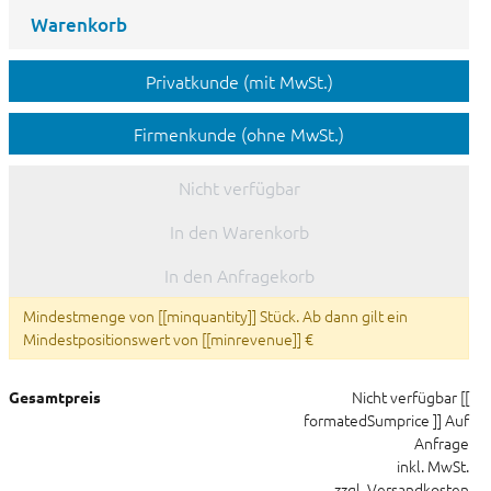
Warenkorb
Privatkunde (mit MwSt.)
Firmenkunde (ohne MwSt.)
Nicht verfügbar
In den Warenkorb
In den Anfragekorb
Mindestmenge von [[minquantity]] Stück. Ab dann gilt ein
Mindestpositionswert von [[minrevenue]] €
Nicht verfügbar
[[
Gesamtpreis
formatedSumprice ]]
Auf
Anfrage
inkl. MwSt.
zzgl. Versandkosten