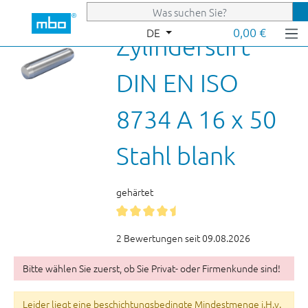
Zum Hauptinhalt springen
0,00 €
DE
Zylinderstift
DIN EN ISO
8734 A 16 x 50
Stahl blank
gehärtet
2 Bewertungen seit 09.08.2026
Bitte wählen Sie zuerst, ob Sie Privat- oder Firmenkunde sind!
Leider liegt eine beschichtungsbedingte Mindestmenge i.H.v.