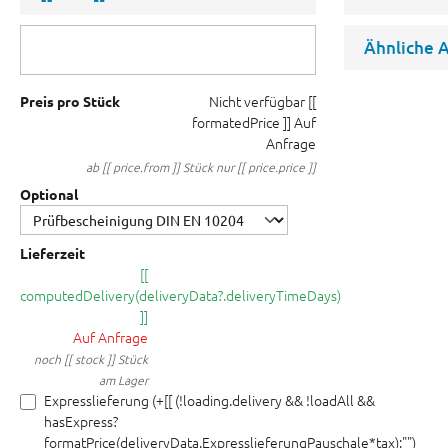
Ähnliche A
Nicht verfügbar
[[
Preis pro Stück
formatedPrice ]]
Auf
Anfrage
ab [[ price.from ]] Stück nur [[ price.price ]]
Optional
Lieferzeit
[[
computedDelivery(deliveryData?.deliveryTimeDays)
]]
Auf Anfrage
noch [[ stock ]] Stück
am Lager
Expresslieferung (+[[ (!loading.delivery && !loadAll &&
hasExpress?
formatPrice(deliveryData.ExpresslieferungPauschale*tax):"")