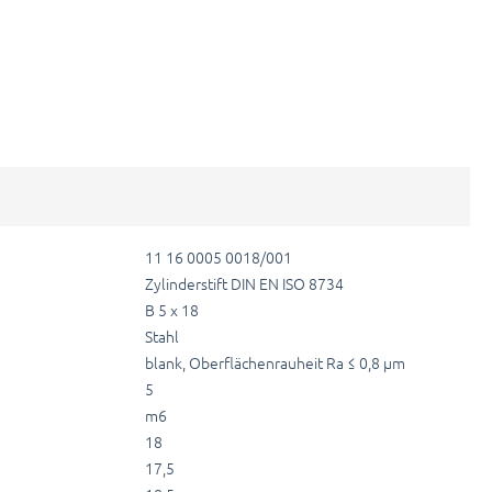
11 16 0005 0018/001
Zylinderstift DIN EN ISO 8734
B 5 x 18
Stahl
blank, Oberflächenrauheit Ra ≤ 0,8 µm
5
m6
18
17,5