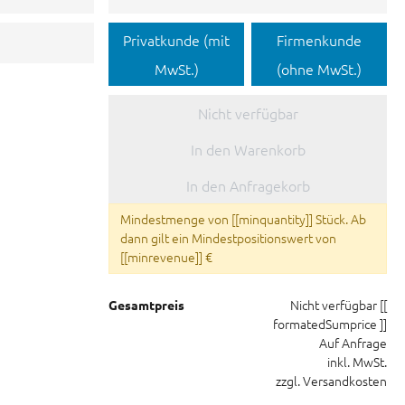
Privatkunde (mit
Firmenkunde
MwSt.)
(ohne MwSt.)
Nicht verfügbar
In den Warenkorb
In den Anfragekorb
Mindestmenge von [[minquantity]] Stück. Ab
dann gilt ein Mindestpositionswert von
[[minrevenue]] €
Nicht verfügbar
[[
Gesamtpreis
formatedSumprice ]]
Auf Anfrage
inkl. MwSt.
zzgl. Versandkosten