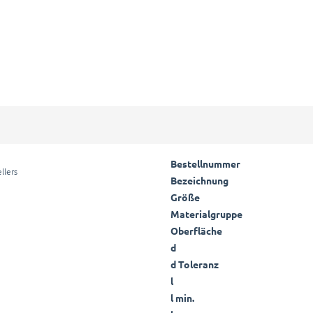
Bestellnummer
llers
Bezeichnung
Größe
Materialgruppe
Oberfläche
d
d Toleranz
l
l min.