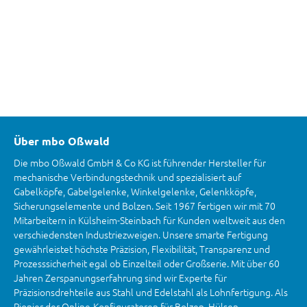
Über mbo Oßwald
Die mbo Oßwald GmbH & Co KG ist führender Hersteller für
mechanische Verbindungstechnik und spezialisiert auf
Gabelköpfe, Gabelgelenke, Winkelgelenke, Gelenkköpfe,
Sicherungselemente und Bolzen. Seit 1967 fertigen wir mit 70
Mitarbeitern in Külsheim-Steinbach für Kunden weltweit aus den
verschiedensten Industriezweigen. Unsere smarte Fertigung
gewährleistet höchste Präzision, Flexibilität, Transparenz und
Prozesssicherheit egal ob Einzelteil oder Großserie. Mit über 60
Jahren Zerspanungserfahrung sind wir Experte für
Präzisionsdrehteile aus Stahl und Edelstahl als Lohnfertigung. Als
Pionier der Online-Konfiguratoren für Bolzen, Hülsen,