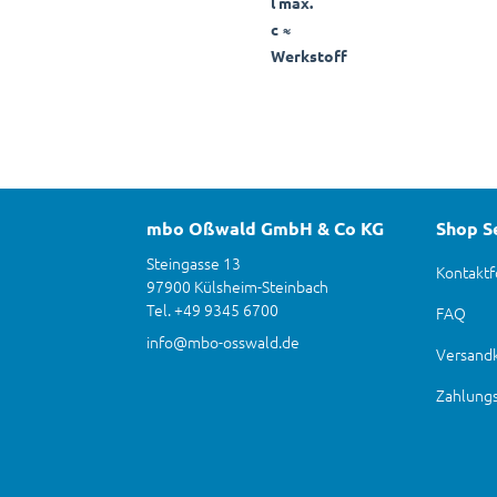
l max.
c ≈
Werkstoff
mbo Oßwald GmbH & Co KG
Shop S
Steingasse 13
Kontaktf
97900 Külsheim-Steinbach
Tel. +49 9345 6700
FAQ
info@mbo-osswald.de
Versand
Zahlung