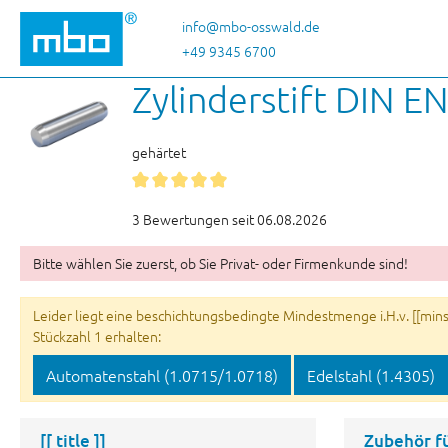
 Hauptinhalt springen
Zur Suche springen
Zur Hauptnavigation springen
info@mbo-osswald.de
+49 9345 6700
Zylinderstift DIN EN
gehärtet
3 Bewertungen seit 06.08.2026
Bitte wählen Sie zuerst, ob Sie Privat- oder Firmenkunde sind!
Leider liegt eine beschichtungsbedingte Mindestmenge i.H.v. [[minsu
Stückzahl 1 erhalten:
Automatenstahl (1.0715/1.0718)
Edelstahl (1.4305)
[[ title ]]
Zubehör f