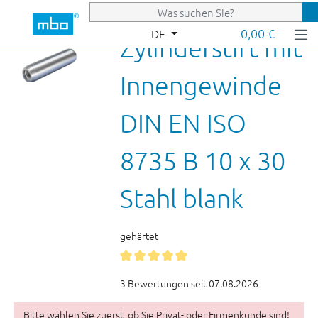
Zum Hauptinhalt springen
0,00 €
DE
Zylinderstift mit
Innengewinde
DIN EN ISO
8735 B 10 x 30
Stahl blank
gehärtet
3 Bewertungen seit 07.08.2026
Bitte wählen Sie zuerst, ob Sie Privat- oder Firmenkunde sind!