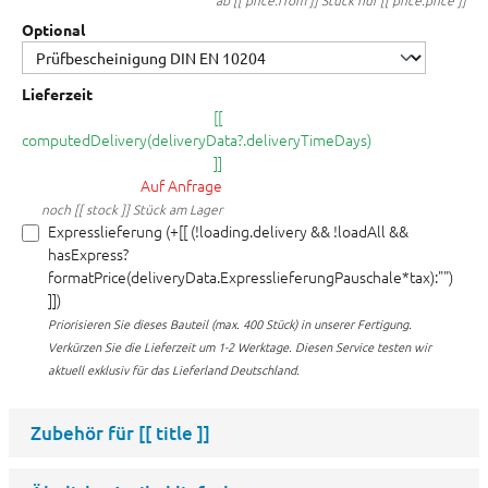
ab [[ price.from ]] Stück nur [[ price.price ]]
Optional
Lieferzeit
[[
computedDelivery(deliveryData?.deliveryTimeDays)
]]
Auf Anfrage
noch [[ stock ]] Stück am Lager
Expresslieferung (+[[ (!loading.delivery && !loadAll &&
hasExpress?
formatPrice(deliveryData.ExpresslieferungPauschale*tax):"")
]])
Priorisieren Sie dieses Bauteil (max. 400 Stück) in unserer Fertigung.
Verkürzen Sie die Lieferzeit um 1-2 Werktage. Diesen Service testen wir
aktuell exklusiv für das Lieferland Deutschland.
Zubehör für
[[ title ]]