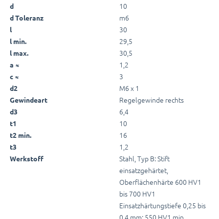
10
d
m6
d Toleranz
30
l
29,5
l min.
30,5
l max.
1,2
a ≈
3
c ≈
M6 x 1
d2
Regelgewinde rechts
Gewindeart
6,4
d3
10
t1
16
t2 min.
1,2
t3
Stahl, Typ B: Stift
Werkstoff
einsatzgehärtet,
Oberflächenhärte 600 HV1
bis 700 HV1
Einsatzhärtungstiefe 0,25 bis
0,4 mm: 550 HV1 min.