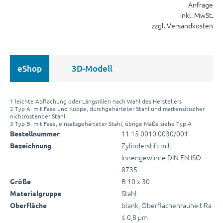
Anfrage
inkl. MwSt.
zzgl. Versandkosten
eShop
3D-Modell
1 leichte Abflachung oder Längsrillen nach Wahl des Herstellers
2 Typ A: mit Fase und Kuppe, durchgehärteter Stahl und martensitischer
nichtrostender Stahl
3 Typ B: mit Fase, einsatzgehärteter Stahl, übrige Maße siehe Typ A
11 15 0010 0030/001
Bestellnummer
Zylinderstift mit
Bezeichnung
Innengewinde DIN EN ISO
8735
B 10 x 30
Größe
Stahl
Materialgruppe
blank, Oberflächenrauheit Ra
Oberfläche
≤ 0,8 µm