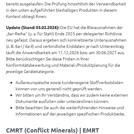
bereits ausgelaufen. Die Prüfung hinsichtlich der Verwendbarkeit
in den unten aufgeführten bleihaltigen Produkten in diesem
Kontext obliegt Ihnen.
Die EU hat die Bleiausnahmen der
Update (Stand: 03.02.2026):
„6er-Reihe“ (u. a. für Stahl) Ende 2025 per delegierter Richtlinie
neu gefasst. Daraus ergeben sich konkretisierte Unterausnahmen
(z. B. 6a-I / 6a-II) und verbindliche Enddaten: je nach Untereintrag
läuft die Anwendbarkeit am 11.12.2026 bzw. am 30.06.2027 aus.
Bitte berücksichtigen Sie diese Fristen in Ihrer
Konformitätsbewertung und Material-/Produktplanung für die
jeweilige Gerätekategorie.
Außereuropäische sowie kundeneigene Stoffverbotslisten
können von uns generell nicht geprüft werden.
Wir bitten um Ihr Verständnis, dass wir zudem keine externen
Dokumente ausfüllen oder unterzeichnen können.
Bitte beachten Sie auch die weiterführenden Hinweise und
Informationen auf der jeweiligen spezifischen Produktseite.
CMRT (Conflict Minerals) | EMRT