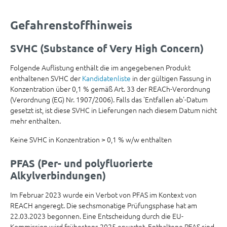
Gefahrenstoffhinweis
SVHC (Substance of Very High Concern)
Folgende Auflistung enthält die im angegebenen Produkt
enthaltenen SVHC der
Kandidatenliste
in der gültigen Fassung in
Konzentration über 0,1 % gemäß Art. 33 der REACh-Verordnung
(Verordnung (EG) Nr. 1907/2006). Falls das 'Entfallen ab'-Datum
gesetzt ist, ist diese SVHC in Lieferungen nach diesem Datum nicht
mehr enthalten.
Keine SVHC in Konzentration > 0,1 % w/w enthalten
PFAS (Per- und polyfluorierte
Alkylverbindungen)
Im Februar 2023 wurde ein Verbot von PFAS im Kontext von
REACH angeregt. Die sechsmonatige Prüfungsphase hat am
22.03.2023 begonnen. Eine Entscheidung durch die EU-
Kommission wird frühestens 2025 erwartet. Enthaltene PFAS sind