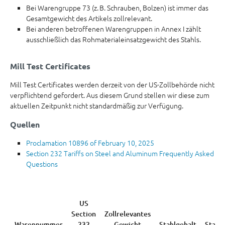
Bei Warengruppe 73 (z. B. Schrauben, Bolzen) ist immer das
Gesamtgewicht des Artikels zollrelevant.
Bei anderen betroffenen Warengruppen in Annex I zählt
ausschließlich das Rohmaterialeinsatzgewicht des Stahls.
Mill Test Certificates
Mill Test Certificates werden derzeit von der US-Zollbehörde nicht
verpflichtend gefordert. Aus diesem Grund stellen wir diese zum
aktuellen Zeitpunkt nicht standardmäßig zur Verfügung.
Quellen
Proclamation 10896 of February 10, 2025
Section 232 Tariffs on Steel and Aluminum Frequently Asked
Questions
US
Section
Zollrelevantes
Warennummer
232
Gewicht
Stahlgehalt
Stahl