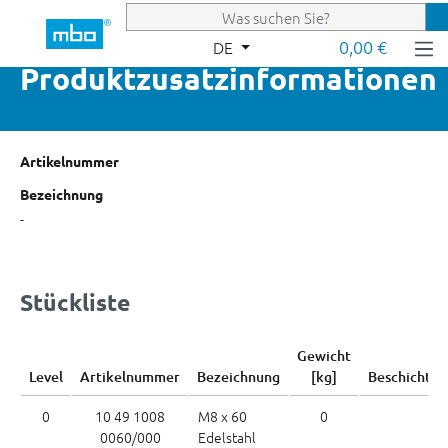
Zum Hauptinhalt springen
0,00 €
DE
Produktzusatzinformationen
Artikelnummer
Bezeichnung
-
Stückliste
Gewicht
Level
Artikelnummer
Bezeichnung
[kg]
Beschichtun
0
10 49 1008
M8 x 60
0
0060/000
Edelstahl