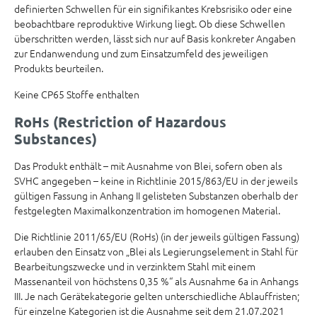
definierten Schwellen für ein signifikantes Krebsrisiko oder eine
beobachtbare reproduktive Wirkung liegt. Ob diese Schwellen
überschritten werden, lässt sich nur auf Basis konkreter Angaben
zur Endanwendung und zum Einsatzumfeld des jeweiligen
Produkts beurteilen.
Keine CP65 Stoffe enthalten
RoHs (Restriction of Hazardous
Substances)
Das Produkt enthält – mit Ausnahme von Blei, sofern oben als
SVHC angegeben – keine in Richtlinie 2015/863/EU in der jeweils
gültigen Fassung in Anhang II gelisteten Substanzen oberhalb der
festgelegten Maximalkonzentration im homogenen Material.
Die Richtlinie 2011/65/EU (RoHs) (in der jeweils gültigen Fassung)
erlauben den Einsatz von „Blei als Legierungselement in Stahl für
Bearbeitungszwecke und in verzinktem Stahl mit einem
Massenanteil von höchstens 0,35 %“ als Ausnahme 6a in Anhangs
III. Je nach Gerätekategorie gelten unterschiedliche Ablauffristen;
für einzelne Kategorien ist die Ausnahme seit dem 21.07.2021