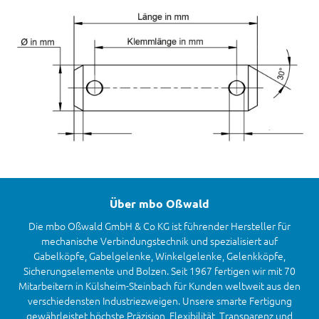
Über mbo Oßwald
Die mbo Oßwald GmbH & Co KG ist führender Hersteller für
mechanische Verbindungstechnik und spezialisiert auf
Gabelköpfe, Gabelgelenke, Winkelgelenke, Gelenkköpfe,
Sicherungselemente und Bolzen. Seit 1967 fertigen wir mit 70
Mitarbeitern in Külsheim-Steinbach für Kunden weltweit aus den
verschiedensten Industriezweigen. Unsere smarte Fertigung
gewährleistet höchste Präzision, Flexibilität, Transparenz und