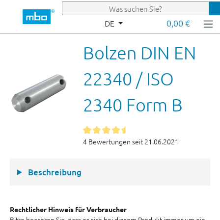
Zum Hauptinhalt springen
0,00 €
DE
Bolzen DIN EN
22340 / ISO
2340 Form B
4 Bewertungen seit 21.06.2021
Beschreibung
Rechtlicher Hinweis für Verbraucher
Bitte beachten Sie, dass es sich bei diesem Produkt immer um ein