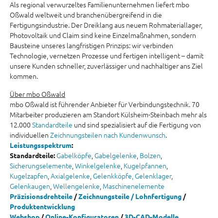
Als regional verwurzeltes Familienunternehmen liefert mbo
Oßwald weltweit und branchenübergreifend in die
Fertigungsindustrie. Der Dreiklang aus neuem Rohmateriallager,
Photovoltaik und Claim sind keine Einzelmaßnahmen, sondern
Bausteine unseres langfristigen Prinzips: wir verbinden
Technologie, vernetzen Prozesse und fertigen intelligent – damit
unsere Kunden schneller, zuverlässiger und nachhaltiger ans Ziel
kommen.
Über mbo Oßwald
mbo Oßwald ist führender Anbieter für Verbindungstechnik. 70
Mitarbeiter produzieren am Standort Külsheim-Steinbach mehr als
12.000
Standardteile
und sind spezialisiert auf die Fertigung von
individuellen
Zeichnungsteilen nach Kundenwunsch
.
Leistungsspektrum
:
Gabelköpfe
,
Gabelgelenke
,
Bolzen
,
Standardteile:
Sicherungselemente
,
Winkelgelenke
,
Kugelpfannen
,
Kugelzapfen
,
Axialgelenke
,
Gelenkköpfe, Gelenklager
,
Gelenkaugen
,
Wellengelenke
,
Maschinenelemente
Präzisionsdrehteile
/
Zeichnungsteile / Lohnfertigung
/
Produktentwicklung
Webshop
/
Online-Konfiguratoren
/
3D-CAD-Modelle