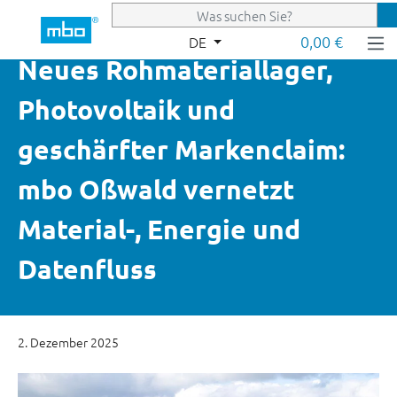
Zum Hauptinhalt springen
0,00 €
DE
Neues Rohmateriallager,
Photovoltaik und
geschärfter Markenclaim:
mbo Oßwald vernetzt
Material-, Energie und
Datenfluss
2. Dezember 2025