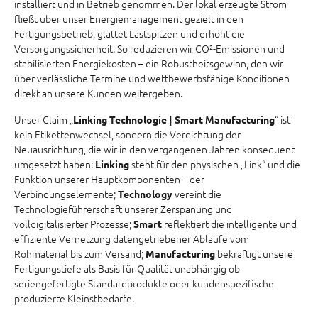
installiert und in Betrieb genommen. Der lokal erzeugte Strom
fließt über unser Energiemanagement gezielt in den
Fertigungsbetrieb, glättet Lastspitzen und erhöht die
Versorgungssicherheit. So reduzieren wir CO²-Emissionen und
stabilisierten Energiekosten – ein Robustheitsgewinn, den wir
über verlässliche Termine und wettbewerbsfähige Konditionen
direkt an unsere Kunden weitergeben.
Unser Claim „
“ ist
Linking Technologie | Smart Manufacturing
kein Etikettenwechsel, sondern die Verdichtung der
Neuausrichtung, die wir in den vergangenen Jahren konsequent
umgesetzt haben:
steht für den physischen „Link“ und die
Linking
Funktion unserer Hauptkomponenten – der
Verbindungselemente;
vereint die
Technology
Technologieführerschaft unserer Zerspanung und
volldigitalisierter Prozesse;
reflektiert die intelligente und
Smart
effiziente Vernetzung datengetriebener Abläufe vom
Rohmaterial bis zum Versand;
bekräftigt unsere
Manufacturing
Fertigungstiefe als Basis für Qualität unabhängig ob
seriengefertigte Standardprodukte oder kundenspezifische
produzierte Kleinstbedarfe.