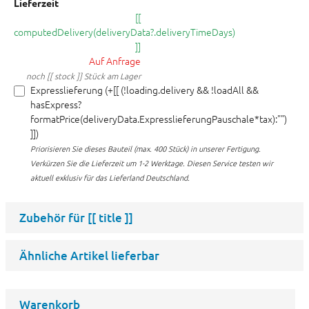
Lieferzeit
[[
computedDelivery(deliveryData?.deliveryTimeDays)
]]
Auf Anfrage
noch [[ stock ]] Stück am Lager
Expresslieferung (+[[ (!loading.delivery && !loadAll &&
hasExpress?
formatPrice(deliveryData.ExpresslieferungPauschale*tax):"")
]])
Priorisieren Sie dieses Bauteil (max. 400 Stück) in unserer Fertigung.
Verkürzen Sie die Lieferzeit um 1-2 Werktage. Diesen Service testen wir
aktuell exklusiv für das Lieferland Deutschland.
Zubehör für
[[ title ]]
Ähnliche Artikel lieferbar
Warenkorb