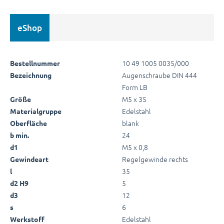
eShop
10 49 1005 0035/000
Bestellnummer
Augenschraube DIN 444
Bezeichnung
Form LB
M5 x 35
Größe
Edelstahl
Materialgruppe
blank
Oberfläche
24
b min.
M5 x 0,8
d1
Regelgewinde rechts
Gewindeart
35
l
5
d2 H9
12
d3
6
s
Edelstahl
Werkstoff