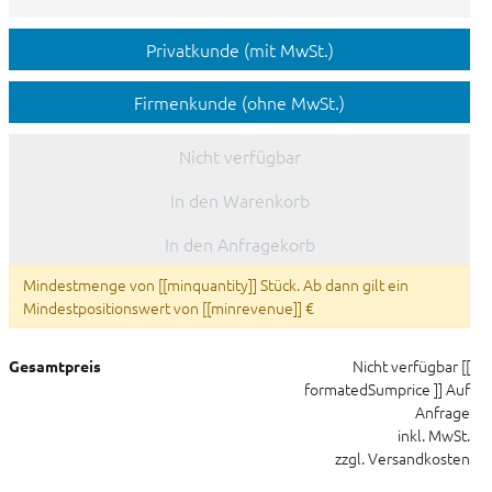
Privatkunde (mit MwSt.)
Firmenkunde (ohne MwSt.)
Nicht verfügbar
In den Warenkorb
In den Anfragekorb
Mindestmenge von [[minquantity]] Stück. Ab dann gilt ein
Mindestpositionswert von [[minrevenue]] €
Nicht verfügbar
[[
Gesamtpreis
formatedSumprice ]]
Auf
Anfrage
inkl. MwSt.
zzgl. Versandkosten